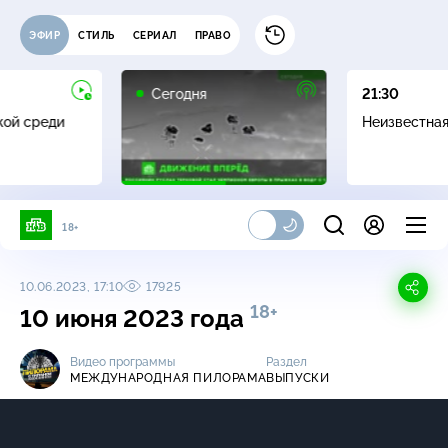
ЭФИР
СТИЛЬ
СЕРИАЛ
ПРАВО
Сегодня
21:30
жой среди
Неизвестна
18+
10.06.2023, 17:10
17925
18+
10 июня 2023 года
Видео программы
Раздел
МЕЖДУНАРОДНАЯ ПИЛОРАМА
ВЫПУСКИ