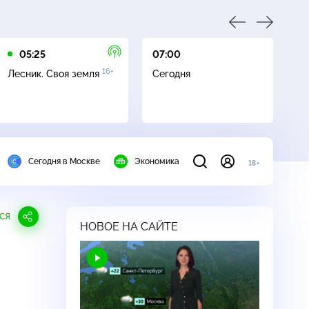
05:25
07:00
07
16+
Лесник. Своя земля
Сегодня
Ле
Сегодня в Москве
Экономика
18+
СЯ
НОВОЕ НА САЙТЕ