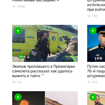
«Фиктивный наследник?»
Штурмови
использо
11492
при взят
562
Экипаж пропавшего в Приангерье
Путин за
самолета рассказал, как удалось
76-й гва
16+
выжить в тайге
штурмов
471
653