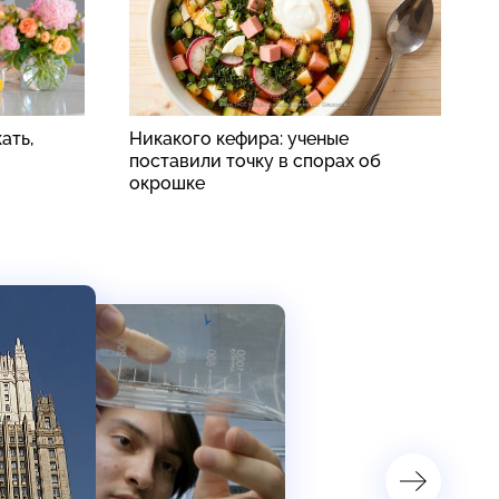
ать,
Никакого кефира: ученые
Б
поставили точку в спорах об
в
окрошке