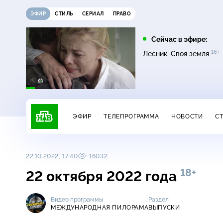
ЭФИР
СТИЛЬ
СЕРИАЛ
ПРАВО
22:35
01:45
Сейчас в эфире:
6+
16+
16+
16+
Темная лошадка
Лесник. Своя земля
Лесник. Своя земля
ЭФИР
ТЕЛЕПРОГРАММА
НОВОСТИ
С
22.10.2022, 17:40
16032
18+
22 октября 2022 года
Видео программы
Раздел
МЕЖДУНАРОДНАЯ ПИЛОРАМА
ВЫПУСКИ