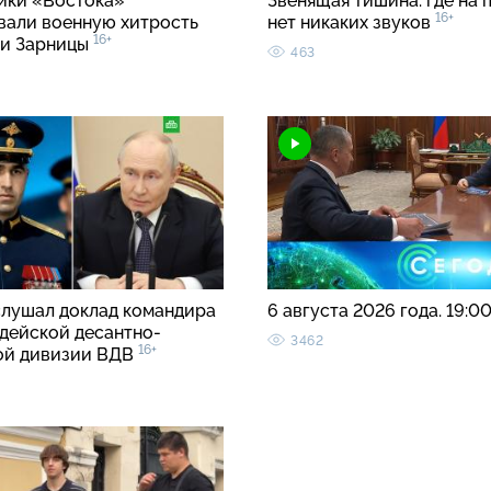
ки «Востока»
Звенящая тишина: где на 
16+
вали военную хитрость
нет никаких звуков
16+
ии Зарницы
463
слушал доклад командира
6 августа 2026 года. 19:0
рдейской десантно-
3462
16+
ой дивизии ВДВ