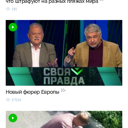
что штрафуют на разных пляжах мира
181
16+
Новый фюрер Европы
57110