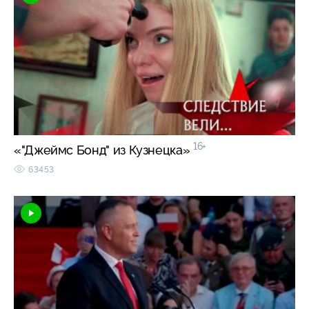
16+
«"Джеймс Бонд" из Кузнецка»
63453