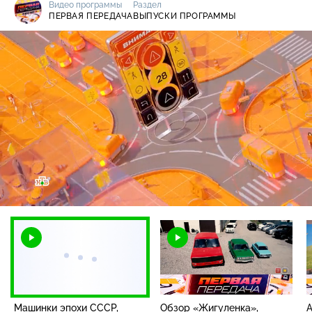
Видео программы
Раздел
ПЕРВАЯ ПЕРЕДАЧА
ВЫПУСКИ ПРОГРАММЫ
Загрузка
:
4.14%
/
Наст
Машинки эпохи СССР,
Обзор «Жигуленка»,
А