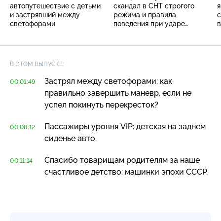
автопутешествие с детьми
скандал в СНТ строгого
я
и застрявший между
режима и правила
с
светофорами
поведения при ударе
в
молнии в авто
и
з
В ЭТОМ ВЫПУСКЕ:
Застрял между светофорами: как
00:01:49
правильно завершить маневр, если не
успел покинуть перекресток?
Пассажиры уровня VIP: детская на заднем
00:08:12
сиденье авто.
Спасибо товарищам родителям за наше
00:11:14
счастливое детство: машинки эпохи СССР.