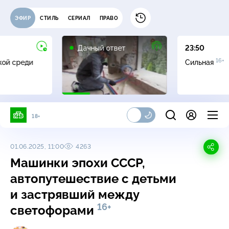
ЭФИР
СТИЛЬ
СЕРИАЛ
ПРАВО
0+
Дачный ответ
23:50
16+
жой среди
Сильная
18+
01.06.2025, 11:00
4263
Машинки эпохи СССР,
автопутешествие с детьми
и застрявший между
16+
светофорами