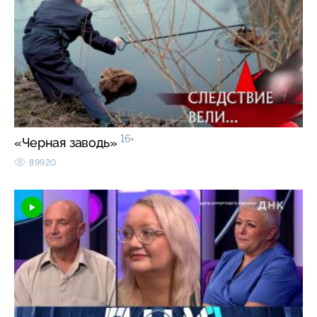
16+
«Черная заводь»
89920