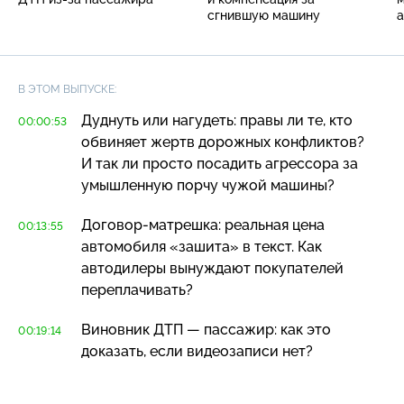
сгнившую машину
а
В ЭТОМ ВЫПУСКЕ:
Дуднуть или нагудеть: правы ли те, кто
00:00:53
обвиняет жертв дорожных конфликтов?
И так ли просто посадить агрессора за
умышленную порчу чужой машины?
Договор-матрешка
: реальная цена
00:13:55
автомобиля «зашита» в текст. Как
автодилеры вынуждают покупателей
переплачивать?
Виновник ДТП — пассажир: как это
00:19:14
доказать, если видеозаписи нет?