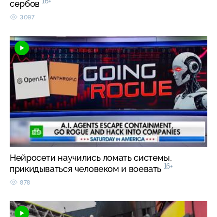
16+
сербов
3097
Нейросети научились ломать системы,
16+
прикидываться человеком и воевать
878