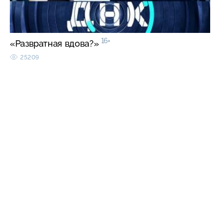
16+
«Развратная вдова?»
25209