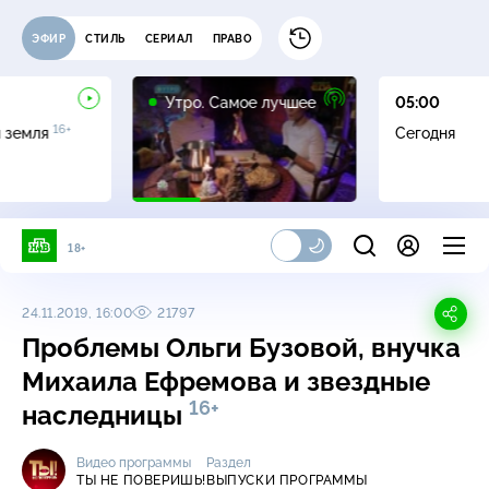
ЭФИР
СТИЛЬ
СЕРИАЛ
ПРАВО
16+
Утро. Самое лучшее
05:00
16+
я земля
Сегодня
18+
24.11.2019, 16:00
21797
Проблемы Ольги Бузовой, внучка
Михаила Ефремова и звездные
16+
наследницы
Видео программы
Раздел
ТЫ НЕ ПОВЕРИШЬ!
ВЫПУСКИ ПРОГРАММЫ