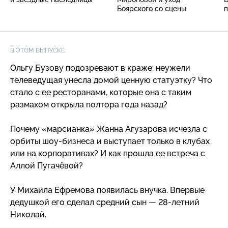
Боярского со сцены
п
В ЭТОМ ВЫПУСКЕ:
Ольгу Бузову подозревают в краже: неужели
телеведущая унесла домой ценную статуэтку? Что
стало с ее ресторанами, которые она с таким
размахом открыла полтора года назад?
Почему «марсианка» Жанна Агузарова исчезла с
орбиты
шоу-бизнеса
и выступает только в клубах
или на корпоративах? И как прошла ее встреча с
Аллой Пугачёвой?
У Михаила Ефремова появилась внучка. Впервые
дедушкой его сделал средний сын —
28-летний
Николай.