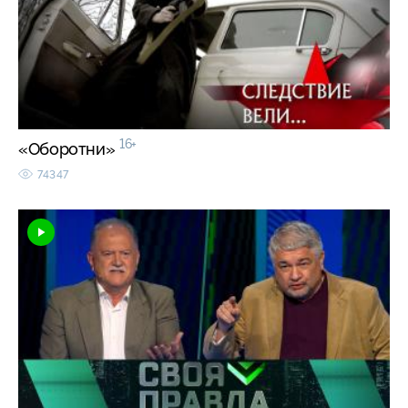
16+
«Оборотни»
74347