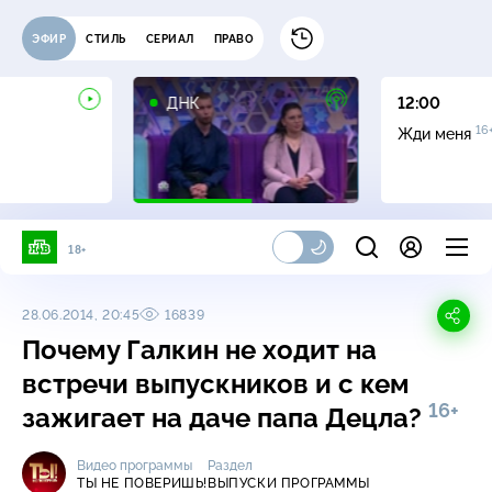
ЭФИР
СТИЛЬ
СЕРИАЛ
ПРАВО
16+
ДНК
12:00
16
Жди меня
18+
28.06.2014, 20:45
16839
Почему Галкин не ходит на
встречи выпускников и с кем
16+
зажигает на даче папа Децла?
Видео программы
Раздел
ТЫ НЕ ПОВЕРИШЬ!
ВЫПУСКИ ПРОГРАММЫ