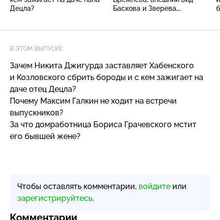
Децла?
Баскова и Зверева,
бездетность рыженькой
С
«татушки»
В ЭТОМ ВЫПУСКЕ:
Зачем Никита Джигурда заставляет Хабенского
и Козловского сбрить бороды и с кем зажигает на
даче отец Децла?
Почему Максим Галкин не ходит на встречи
выпускников?
За что домработница Бориса Грачевского мстит
его бывшей жене?
Чтобы оставлять комментарии,
войдите
или
зарегистрируйтесь
.
Комментарии