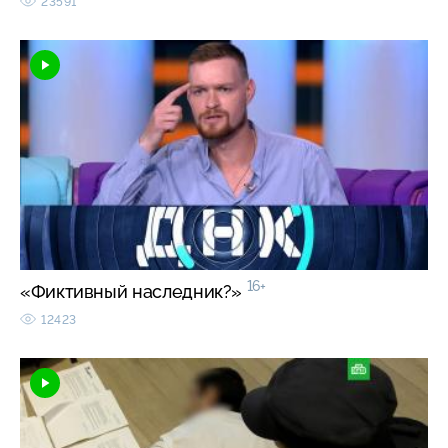
23591
16+
«Фиктивный наследник?»
12423