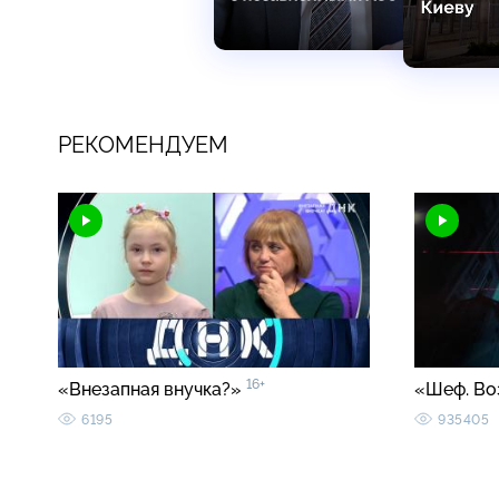
РЕКОМЕНДУЕМ
16+
«Внезапная внучка?»
«Шеф. Во
6195
935405