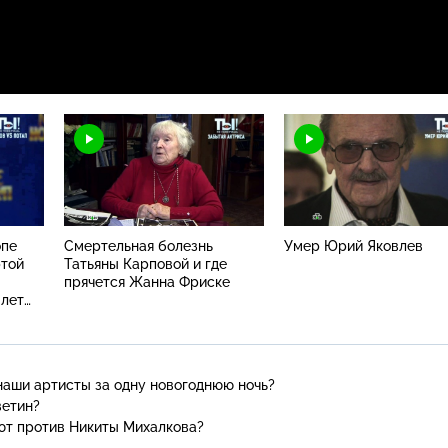
опе
Смертельная болезнь
Умер Юрий Яковлев
ртой
Татьяны Карповой и где
прячется Жанна Фриске
 лет
аши артисты за одну новогоднюю ночь?
ветин?
ют против Никиты Михалкова?