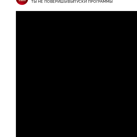
ТЫ НЕ ПОВЕРИШЬ!
ВЫПУСКИ ПРОГРАММЫ
Ты не поверишь! / Выпуски прогр
16+
новогоднюю ночь и какую страш