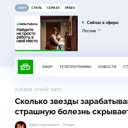
ЭФИР
СТИЛЬ
СЕРИАЛ
ПРАВО
21:15
21:30
Сейчас в эфире:
12+
16+
на
Сегодня
Неизвестная Россия
Лесник
ЭФИР
ТЕЛЕПРОГРАММА
НОВОСТИ
С
21.12.2013, 20:45
10225
Сколько звезды зарабатыва
страшную болезнь скрывае
Видео программы
Раздел