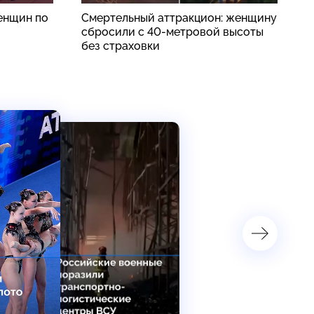
енщин по
Смертельный аттракцион: женщину
П
сбросили с 40-метровой высоты
п
без страховки