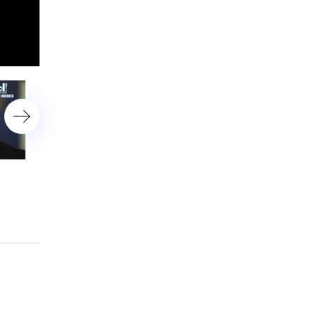
Пластический хирург для
Дачные войны Баталова,
знаменитостей, темное
затворник Куравлёв, та
прошлое Натали
знаменитого киноврача
и племянник Гайдая
и родственники Стаса
Михайлова