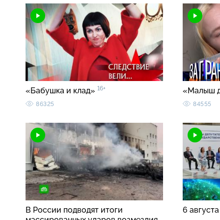
16+
«Бабушка и клад»
«Малыш 
86325
84555
В России подводят итоги
6 августа
массированных ударов возмездия