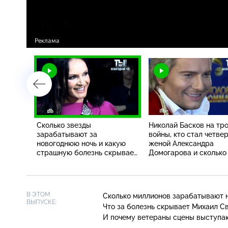
Сколько звезды
Николай Басков на тр
скрыто,
зарабатывают за
войны, кто стал четве
ет
новогоднюю ночь и какую
женой Александра
страшную болезнь скрывает
Домогарова и сколько
Михаил Светин?
Костя Цзю обманывал
зания
супругу
езд
В ЭТОМ
Сколько миллионов зарабатывают н
ВЫПУСКЕ:
Что за болезнь скрывает Михаил С
И почему ветераны сцены выступа