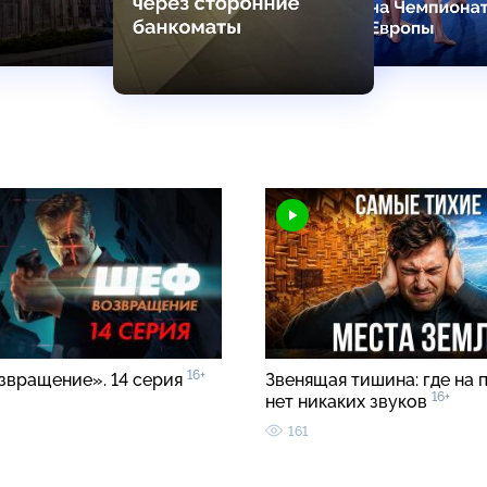
16+
звращение». 14 серия
Звенящая тишина: где на 
16+
нет никаких звуков
161