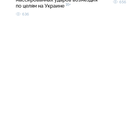
656
16+
по целям на Украине
636