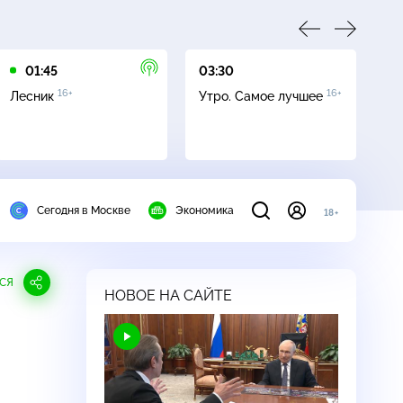
01:45
03:30
05
16+
16+
Лесник
Утро. Самое лучшее
Се
Сегодня в Москве
Экономика
18+
СЯ
НОВОЕ НА САЙТЕ