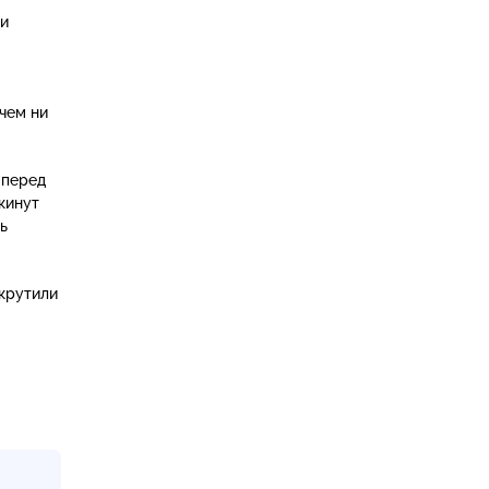
ли
чем ни
 перед
кинут
ь
 крутили