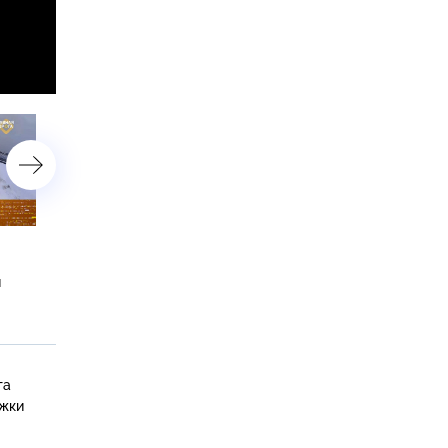
Слишком дорогая эвакуация,
Выбор и установка лобо
шоферские болезни
стекла, детектив с прод
и
и экстренный объезд
чужой машины и способ
препятствий
прогрева кресел
та
ыжки