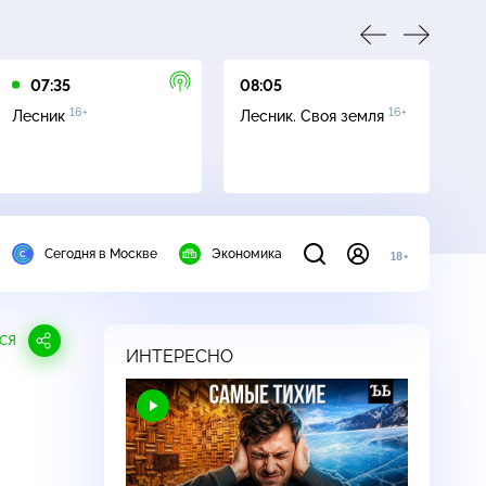
07:35
08:05
10
16+
16+
Лесник
Лесник. Своя земля
Се
Сегодня в Москве
Экономика
18+
СЯ
ИНТЕРЕСНО