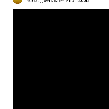
ГЛАВНАЯ ДОРОГА
ВЫПУСКИ ПРОГРАММЫ
Главная дорога / Выпуски програ
16+
опрокидывании, повороты одной 