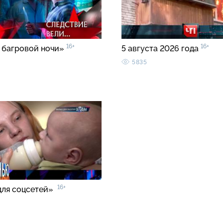
16+
16+
 багровой ночи»
5 августа 2026 года
5835
16+
для соцсетей»