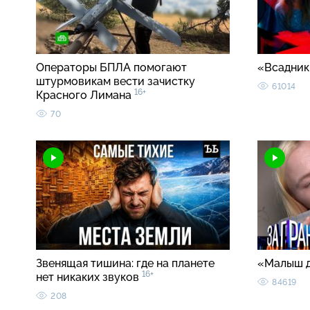
Операторы БПЛА помогают
«Всадник
штурмовикам вести зачистку
61014
16+
Красного Лимана
70
Звенящая тишина: где на планете
«Малыш 
16+
нет никаких звуков
84619
208