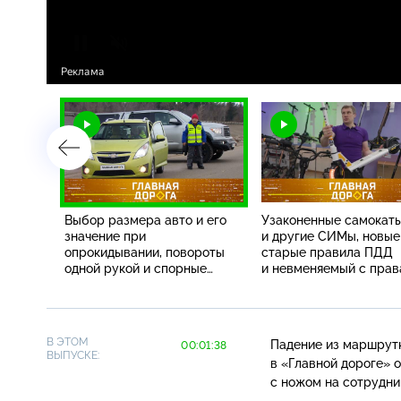
Выбор размера авто и его
Узаконенные самокат
лей,
значение при
и другие СИМы, новые
суда
опрокидывании, повороты
старые правила ПДД
водного
одной рукой и спорные
и невменяемый с пра
наезды на пешеходов
водителя
В ЭТОМ
Падение из маршрутк
00:01:38
ВЫПУСКЕ:
в «Главной дороге» 
с ножом на сотрудни