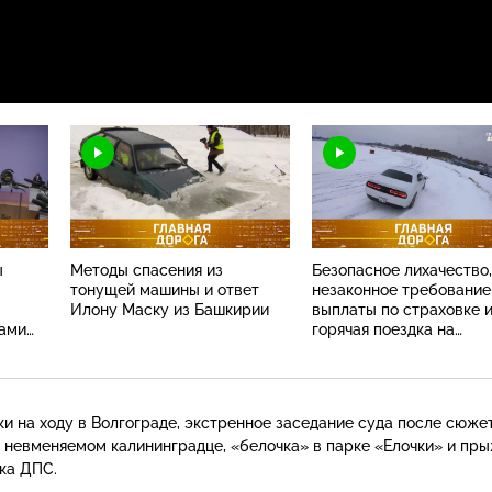
ы
Методы спасения из
Безопасное лихачество,
тонущей машины и ответ
незаконное требование
Илону Маску из Башкирии
выплаты по страховке 
вами
горячая поездка на
Масленицу в Суздаль
и на ходу в Волгограде, экстренное заседание суда после сюже
о невменяемом калининградце, «белочка» в парке «Елочки» и пр
ка ДПС.