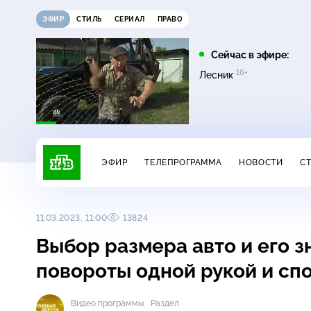
ЭФИР
СТИЛЬ
СЕРИАЛ
ПРАВО
03:30
05:00
Сейчас в эфире:
16+
16+
Утро. Самое лучшее
Сегодня
Лесник
ЭФИР
ТЕЛЕПРОГРАММА
НОВОСТИ
С
11.03.2023, 11:00
13824
Выбор размера авто и его 
повороты одной рукой и с
Видео программы
Раздел