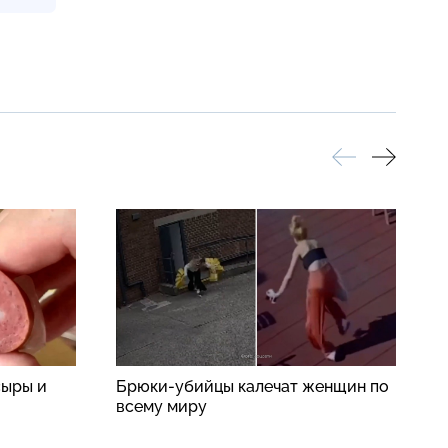
сыры и
Брюки-убийцы калечат женщин по
В
всему миру
ж