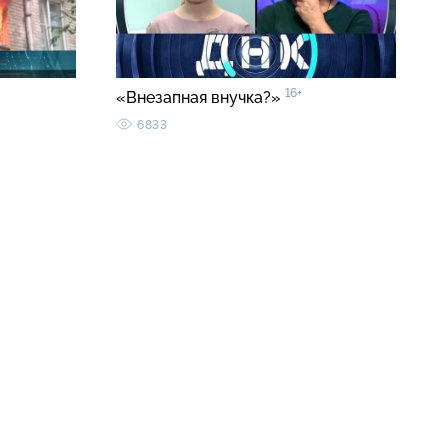
16+
«Внезапная внучка?»
6833