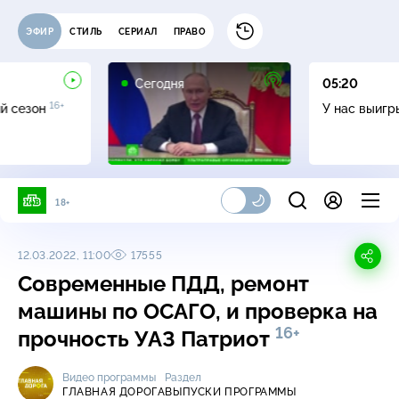
ЭФИР
СТИЛЬ
СЕРИАЛ
ПРАВО
Сегодня
05:20
16+
й сезон
У нас выиг
18+
12.03.2022, 11:00
17555
Современные ПДД, ремонт
машины по ОСАГО, и проверка на
16+
прочность УАЗ Патриот
Видео программы
Раздел
ГЛАВНАЯ ДОРОГА
ВЫПУСКИ ПРОГРАММЫ