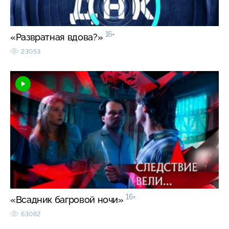
16+
«Развратная вдова?»
23053
16+
«Всадник багровой ночи»
63082