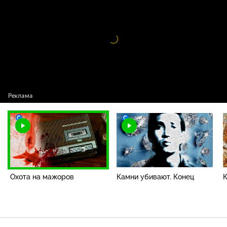
Видео
проигрыватель
загружается.
Охота на мажоров
Камни убивают. Конец
К