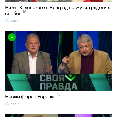
Визит Зеленского в Белград возмутил рядовых
16+
сербов
1564
16+
Новый фюрер Европы
58594