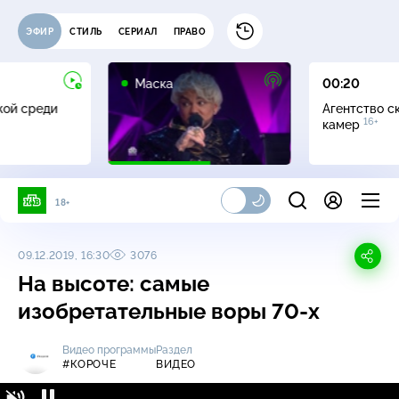
ЭФИР
СТИЛЬ
СЕРИАЛ
ПРАВО
12+
Маска
00:20
жой среди
Агентство с
16+
камер
18+
09.12.2019, 16:30
3076
На высоте: самые
изобретательные воры
70-х
Видео программы
Раздел
#КОРОЧЕ
ВИДЕО