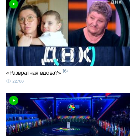
16+
«Развратная вдова?»
22780