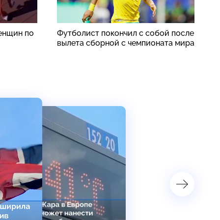
енщин по
Футболист покончил с собой после
«
вылета сборной с чемпионата мира
о