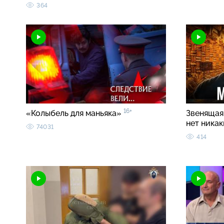
364
16+
«Колыбель для маньяка»
Звенящая 
нет ника
74031
414