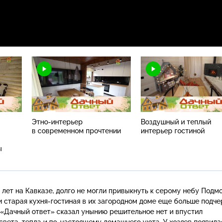
Этно-интерьер
Воздушный и теплый
в современном прочтении
интерьер гостиной
ы
лет на Кавказе, долго не могли привыкнуть к серому небу Подмо
и старая
кухня-гостиная
в их загородном доме еще больше подче
 «Дачный ответ» сказал унынию решительное нет и впустил
света, тепла и
по-настоящему
домашнего уюта. У хозяев появила