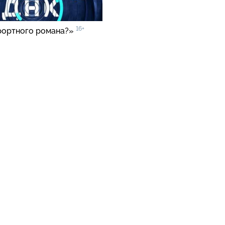
16+
рортного романа?»