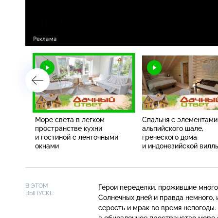
ната
Море света в легком
Спальня с элементами
ями для
пространстве кухни
альпийского шале,
и гостиной с ленточными
греческого дома
окнами
и индонезийской вилл
В ЭТОМ
Герои переделки, прожившие много 
ВЫПУСКЕ:
Солнечных дней и правда немного, 
серость и мрак во время непогоды.
в обновленное пространство море 