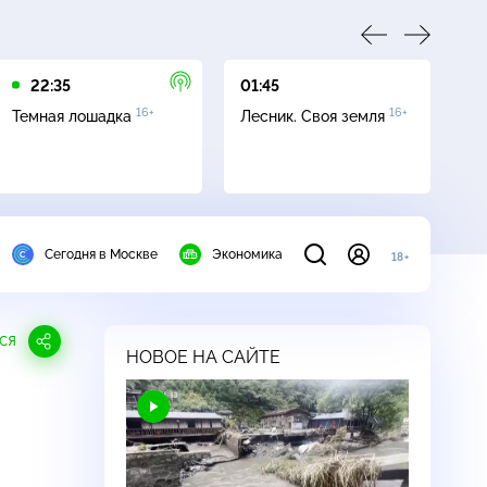
22:35
01:45
03
16+
16+
Темная лошадка
Лесник. Своя земля
Ут
Сегодня в Москве
Экономика
18+
СЯ
НОВОЕ НА САЙТЕ