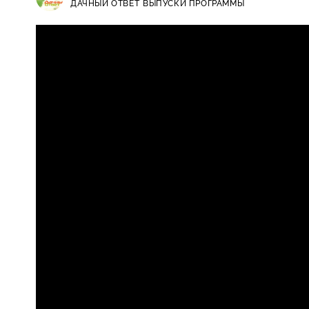
ДАЧНЫЙ ОТВЕТ
ВЫПУСКИ ПРОГРАММЫ
Дачный ответ / Выпуски программ
0+
гостиной с ленточными окнами