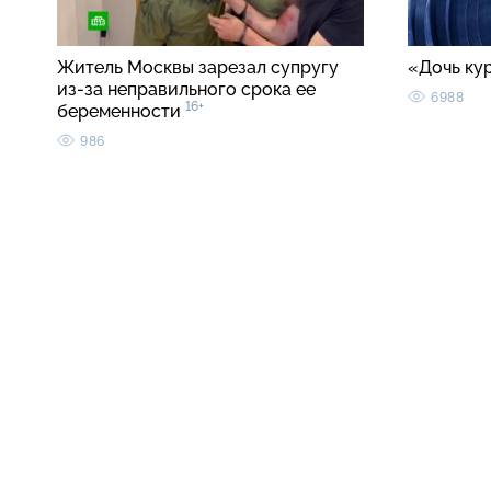
Житель Москвы зарезал супругу
«Дочь ку
из-за неправильного срока ее
6988
16+
беременности
986