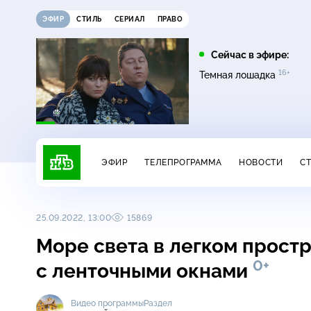
ЭФИР
СТИЛЬ
СЕРИАЛ
ПРАВО
16:00
17:00
Сейчас в эфире:
16+
на
Сегодня
Невский. Чужой среди
Темная лошадка
16+
чужих
ЭФИР
ТЕЛЕПРОГРАММА
НОВОСТИ
С
25.09.2022, 13:00
15869
Море света в легком простр
0+
с ленточными окнами
Видео программы
Раздел