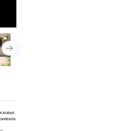
Гостиная в деревенском
Творческая мастерская
стиле с новой лестницей и
и спальня для юной
печкой-камином
художницы в просторно
мансарде
сковья.
ркивала
сь