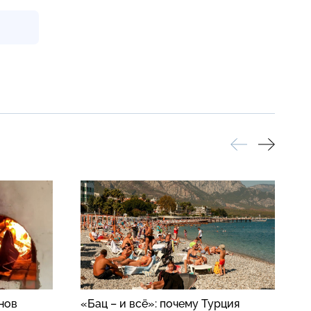
нов
«Бац – и всё»: почему Турция
Н