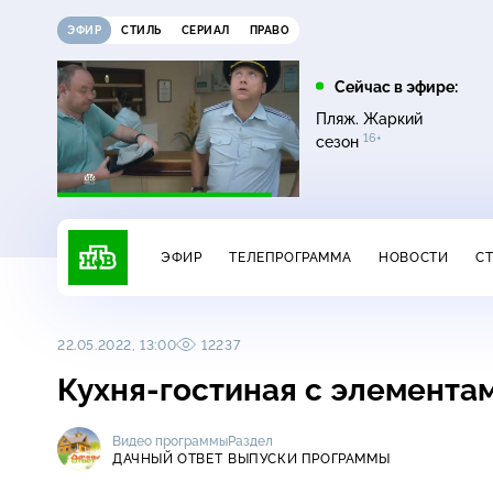
ЭФИР
СТИЛЬ
СЕРИАЛ
ПРАВО
16:00
17:00
Сейчас в эфире:
ди
Сегодня
Невский. Чужой среди
Пляж. Жаркий
16+
чужих
16+
сезон
ЭФИР
ТЕЛЕПРОГРАММА
НОВОСТИ
С
22.05.2022, 13:00
12237
Кухня-гостиная с элемента
Видео программы
Раздел
ДАЧНЫЙ ОТВЕТ
ВЫПУСКИ ПРОГРАММЫ