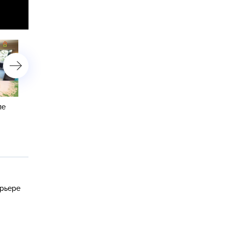
ле
Волшебное преображение
Комната
пустующего холла
с многофункциональной
лаунж-зоной
ерьере