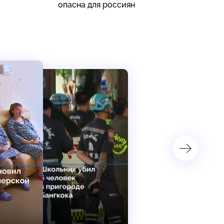
опасна для россиян
д