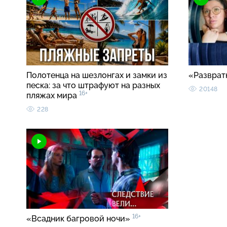
Полотенца на шезлонгах и замки из
«Разврат
песка: за что штрафуют на разных
20148
16+
пляжах мира
228
16+
«Всадник багровой ночи»