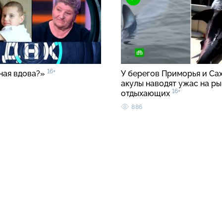
16+
ная вдова?»
У берегов Приморья и Са
акулы наводят ужас на ры
16+
отдыхающих
886