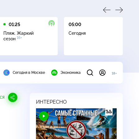
01:25
05:00
05
Пляж. Жаркий
Сегодня
Пл
16+
сезон
с
Сегодня в Москве
Экономика
18+
СЯ
ИНТЕРЕСНО