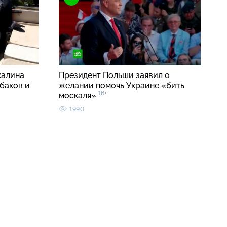
халина
Президент Польши заявил о
баков и
желании помочь Украине «бить
16+
москаля»
1990