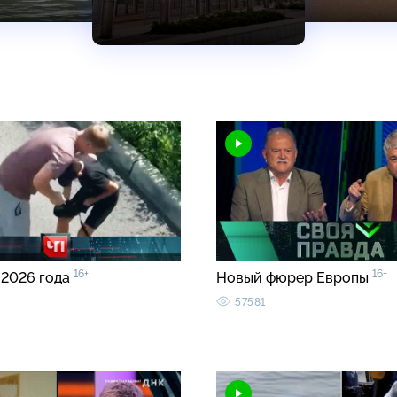
16+
16+
 2026 года
Новый фюрер Европы
57581