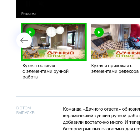
н-
Кухня-гостиная
Кухня и прихожая с
с
с элементами ручной
элементами редекора
работы
В ЭТОМ
Команда «Дачного ответа» обнови
ВЫПУСКЕ:
керамический кувшин ручной работ
добавили достаточно много. И тепе
беспроигрышных слагаемых для соз