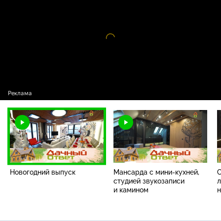
Новогодний выпуск
Видео
проигрыватель
загружается.
Новогодний выпуск
Мансарда с мини-кухней,
С
студией звукозаписи
л
и камином
н