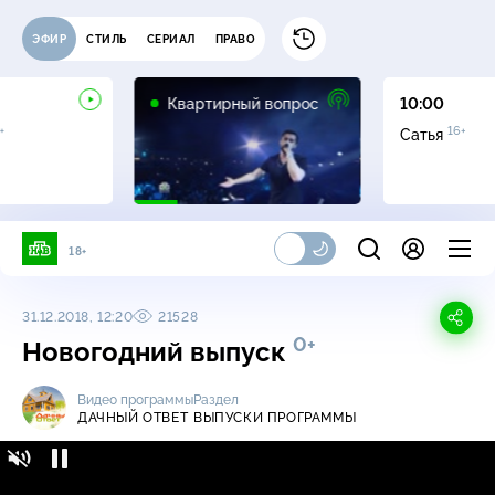
ЭФИР
СТИЛЬ
СЕРИАЛ
ПРАВО
0+
Квартирный вопрос
10:00
+
16+
Сатья
18+
31.12.2018, 12:20
21528
0+
Новогодний выпуск
Видео программы
Раздел
ДАЧНЫЙ ОТВЕТ
ВЫПУСКИ ПРОГРАММЫ
Дачный ответ / Выпуски программы /
0+