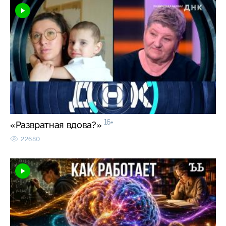
16+
«Развратная вдова?»
22680