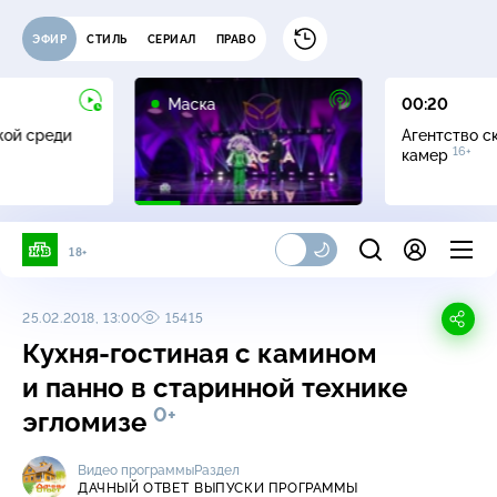
ЭФИР
СТИЛЬ
СЕРИАЛ
ПРАВО
12+
Маска
00:20
жой среди
Агентство с
16+
камер
18+
25.02.2018, 13:00
15415
Кухня-гостиная с камином
и панно в старинной технике
0+
эгломизе
Видео программы
Раздел
ДАЧНЫЙ ОТВЕТ
ВЫПУСКИ ПРОГРАММЫ