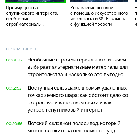
Преимущества
Управление погодой
Н
спутникового интернета,
с помощью искусственного
п
необычные
интеллекта и Wi-Fi-камера
т
стройматериалы
с функцией тревоги
и
и электрическая помпа для
бутылей
В ЭТОМ ВЫПУСКЕ:
Необычные стройматериалы: кто и зачем
00:01:36
выбирает альтернативные материалы для
строительства и насколько это выгодно.
Доступная связь даже в самых удаленных
00:12:52
точках земного шара: как обстоит дело со
скоростью и качеством связи и как
устроен спутниковый интернет.
Детский складной велосипед, который
00:20:56
можно сложить за несколько секунд.