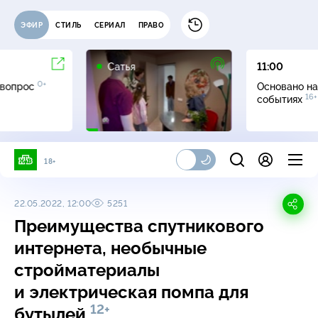
ЭФИР
СТИЛЬ
СЕРИАЛ
ПРАВО
16+
Сатья
11:00
0+
 вопрос
Основано на
16+
событиях
18+
22.05.2022, 12:00
5251
Преимущества спутникового
интернета, необычные
стройматериалы
и электрическая помпа для
12+
бутылей