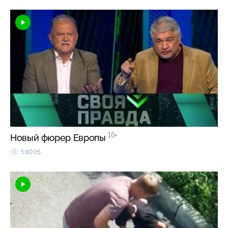
16+
Новый фюрер Европы
58005