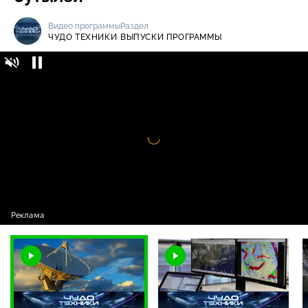
Видео программы
Раздел
ЧУДО ТЕХНИКИ
ВЫПУСКИ ПРОГРАММЫ
Чудо техники / Выпуски программы /
12+
Преимущества спутникового интернета,
необычные стройматериалы и
электрическая помпа для бутылей
Видео
проигрыватель
загружается.