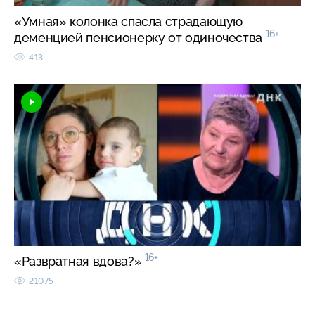
«Умная» колонка спасла страдающую
16+
деменцией пенсионерку от одиночества
413
16+
«Развратная вдова?»
21075