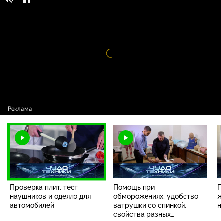
Чудо техники / Выпуски программы /
12+
Проверка плит, тест наушников и одеяло
для автомобилей
Видео
проигрыватель
загружается.
Проверка плит, тест
Помощь при
Г
наушников и одеяло для
обморожениях, удобство
ж
автомобилей
ватрушки со спинкой,
н
свойства разных