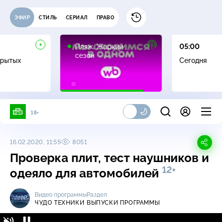
ЭФИР
СТИЛЬ
СЕРИАЛ
ПРАВО
16+
Пляж. Жаркий
05:00
сезон
крытых
Сегодня
18+
16.02.2020, 11:55
8051
Проверка плит, тест наушников и
12+
одеяло для автомобилей
Видео программы
Раздел
ЧУДО ТЕХНИКИ
ВЫПУСКИ ПРОГРАММЫ