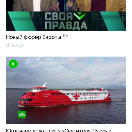
16+
Новый фюрер Европы
58753
Югорчане дождались «Святителя Луку» и