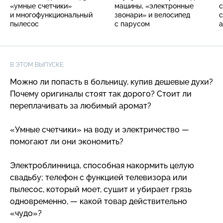
«умные счетчики»
машины, «электронные
с
и многофункциональный
звонари» и велосипед
с
пылесос
с парусом
а
п
с
В ЭТОМ ВЫПУСКЕ:
Можно ли попасть в больницу, купив дешевые духи?
Почему оригиналы стоят так дорого? Стоит ли
переплачивать за любимый аромат?
«Умные счетчики» на воду и электричество —
помогают ли они экономить?
Электроблинница, способная накормить целую
свадьбу; телефон с функцией телевизора или
пылесос, который моет, сушит и убирает грязь
одновременно, — какой товар действительно
«чудо»?