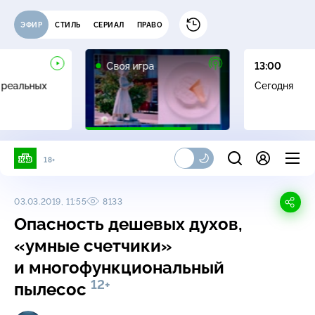
ЭФИР
СТИЛЬ
СЕРИАЛ
ПРАВО
0+
Своя игра
13:00
 реальных
Сегодня
18+
03.03.2019, 11:55
8133
Опасность дешевых духов,
«умные счетчики»
и многофункциональный
12+
пылесос