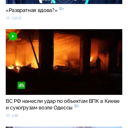
16+
«Развратная вдова?»
21572
ВС РФ нанесли удар по объектам ВПК в Киеве
16+
и сухогрузам возле Одессы
448