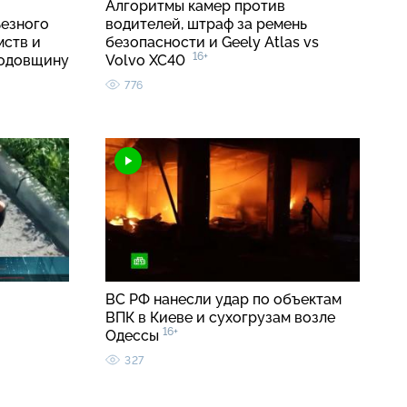
о
Алгоритмы камер против
ьезного
водителей, штраф за ремень
мств и
безопасности и Geely Atlas vs
16+
годовщину
Volvo XC40
776
ВС РФ нанесли удар по объектам
ВПК в Киеве и сухогрузам возле
16+
Одессы
327