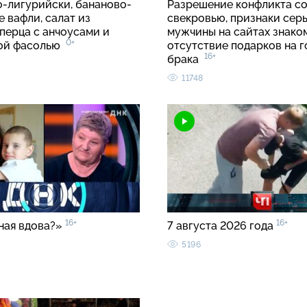
о-лигурийски, бананово-
Разрешение конфликта с
 вафли, салат из
свекровью, признаки сер
перца с анчоусами и
мужчины на сайтах знако
0+
вой фасолью
отсутствие подарков на 
16+
брака
11748
16+
16+
ная вдова?»
7 августа 2026 года
5196