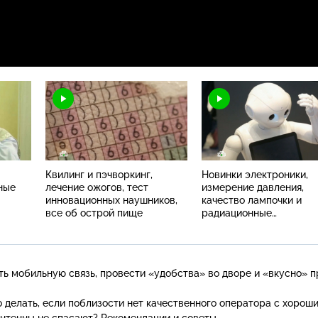
Квилинг и пэчворкинг,
Новинки электроники,
ные
лечение ожогов, тест
измерение давления,
инновационных наушников,
качество лампочки и
все об острой пище
радиационные
стройматериалы
ть мобильную связь, провести «удобства» во дворе и «вкусно» 
о делать, если поблизости нет качественного оператора с хорош
нтенны не спасают? Рекомендации и советы.