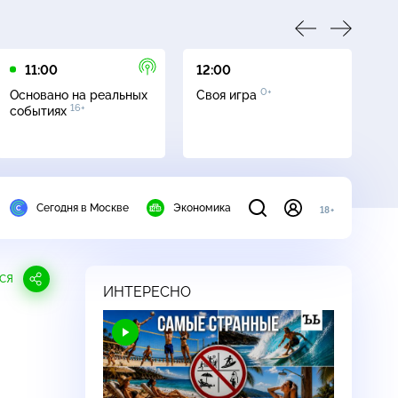
11:00
12:00
13
0+
Основано на реальных
Своя игра
Се
16+
событиях
Сегодня в Москве
Экономика
18+
СЯ
ИНТЕРЕСНО