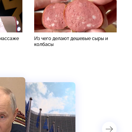
 массаже
Из чего делают дешевые сыры и
А
колбасы
п