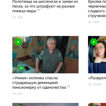
Полотенца на шезлонгах и замки из
Кролик п
песка: за что штрафуют на разных
черничные
16+
пляжах мира
сладкого 
стручко
338
3172
«Умная» колонка спасла
«Разврат
страдающую деменцией
21333
16+
пенсионерку от одиночества
572