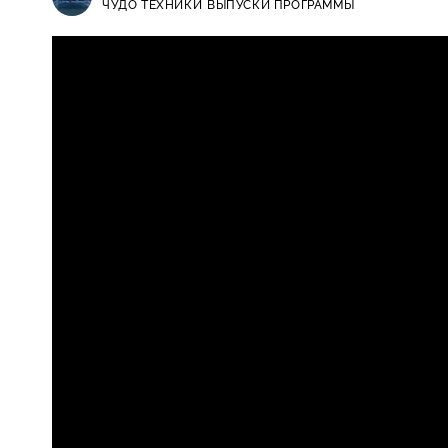
ЧУДО ТЕХНИКИ
ВЫПУСКИ ПРОГРАММЫ
Чудо техники / Выпуски программ
12+
удачного дачного времяпрепров