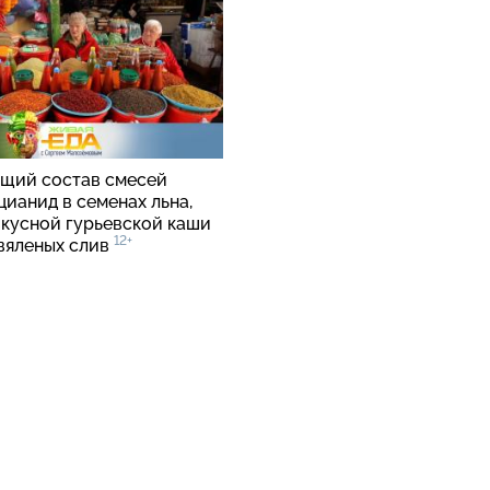
щий состав смесей
цианид в семенах льна,
вкусной гурьевской каши
12+
 вяленых слив