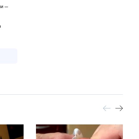
ми —
а