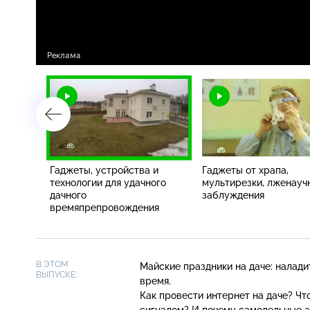
ля
Гаджеты, устройства и
Гаджеты от храпа,
уктов,
технологии для удачного
мультирезки, лженауч
 и
дачного
заблуждения
 языков
времяпрепровождения
В ЭТОМ
Майские праздники на даче: налади
ВЫПУСКЕ:
время.
Как провести интернет на даче? Чт
сигналом? И почему самодельные а