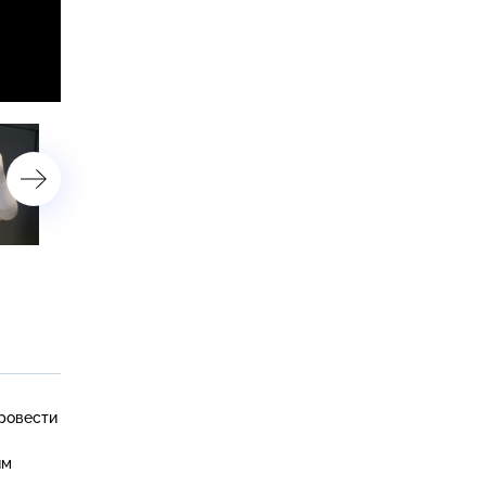
Умный дом, анализ ДНК,
5 гаджетов для поклонни
5 мифов о здоровом питании
выпечки, продажа хлама,
легкий способ сделать
квартиру безопасной
провести
им