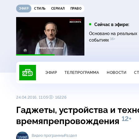
ЭФИР
СТИЛЬ
СЕРИАЛ
ПРАВО
07:20
08:00
Сейчас в эфире:
16+
12+
Главная дорога
Живая еда
Основано на реальных
16+
событиях
ЭФИР
ТЕЛЕПРОГРАММА
НОВОСТИ
С
24.04.2016, 11:05
16226
Гаджеты, устройства и техн
12+
времяпрепровождения
Видео программы
Раздел