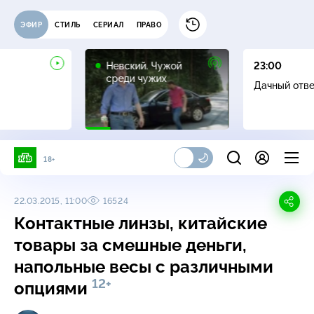
ЭФИР
СТИЛЬ
СЕРИАЛ
ПРАВО
16+
Невский. Чужой
23:00
среди чужих
Дачный отв
18+
22.03.2015, 11:00
16524
Контактные линзы, китайские
товары за смешные деньги,
напольные весы с различными
12+
опциями