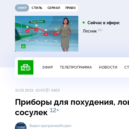
ЭФИР
СТИЛЬ
СЕРИАЛ
ПРАВО
03:30
05:00
Сейчас в эфире:
16+
16+
Утро. Самое лучшее
Сегодня
Лесник
ЭФИР
ТЕЛЕПРОГРАММА
НОВОСТИ
С
31.03.2013, 10:55
6855
Приборы для похудения, ло
12+
сосулек
Видео программы
Раздел