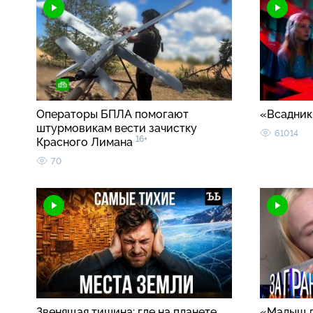
Операторы БПЛА помогают
«Всадник
штурмовикам вести зачистку
61014
16+
Красного Лимана
70
Звенящая тишина: где на планете
«Малыш 