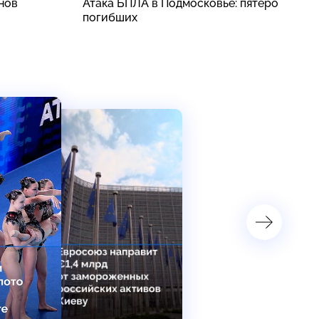
нов
Атака БПЛА в Подмосковье: пятеро
«
погибших
с