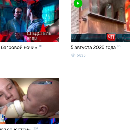
16+
16+
 багровой ночи»
5 августа 2026 года
5835
16+
для соцсетей»