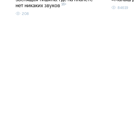
16+
нет никаких звуков
84619
208