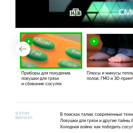
Загрузка
:
2.74%
/
 угона,
Приборы для похудения,
Плюсы и минусы тепл
ами
ловушки для грязи
полов, ГМО и 3D-прин
рки
и сбивание сосулек
В ЭТОМ
В поисках талии: современные техн
ВЫПУСКЕ:
Ловушки для грязи и другие тайны 
Холодная война: как победить сосу