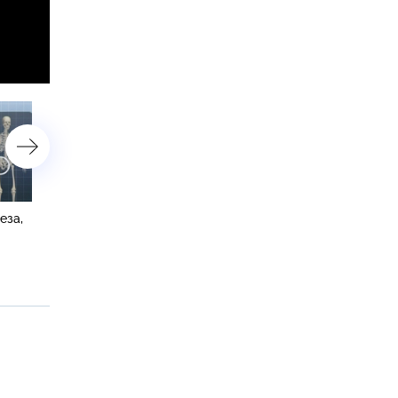
астройки
еза,
Цветочные технологии,
Пробки на дорогах,
хитрые окна и гаджеты
радиометки и домашняя
будущего
борьба с микробами