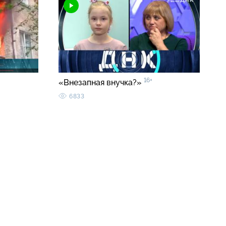
16+
«Внезапная внучка?»
6833