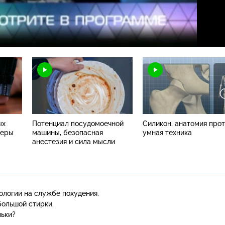
Н
ых
Потенциал посудомоечной
Силикон, анатомия прот
теры
машины, безопасная
умная техника
анестезия и сила мысли
ологии на службе похудения.
большой стирки.
льки?