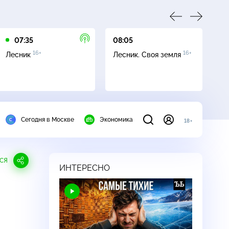
07:35
08:05
10
16+
16+
Лесник
Лесник. Своя земля
Се
Сегодня в Москве
Экономика
18+
СЯ
ИНТЕРЕСНО