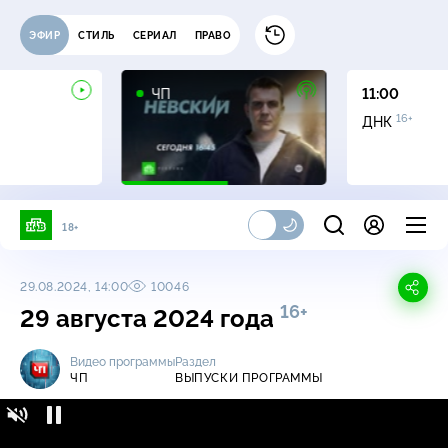
ЭФИР
СТИЛЬ
СЕРИАЛ
ПРАВО
ЧП
11:00
16+
ДНК
18+
29.08.2024, 14:00
10046
16+
29 августа 2024 года
Видео программы
Раздел
ЧП
ВЫПУСКИ ПРОГРАММЫ
ЧП / Выпуски программы / 29 августа 2024
16+