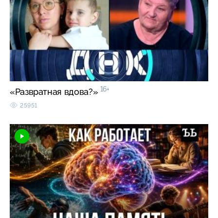
16+
«Развратная вдова?»
25951