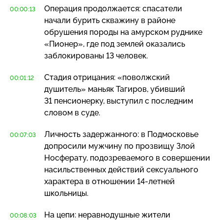
Операция продолжается: спасатели
00:00:13
начали бурить скважину в районе
обрушения породы на амурском руднике
«Пионер», где под землей оказались
заблокированы 13 человек.
Стадия отрицания: «поволжский
00:01:12
душитель» маньяк Тагиров, убивший
31 пенсионерку, выступил с последним
словом в суде.
Личность задержанного: в Подмосковье
00:07:03
допросили мужчину по прозвищу Злой
Носферату, подозреваемого в совершении
насильственных действий сексуального
характера в отношении
14-летней
школьницы.
На цепи: неравнодушные жители
00:08:03