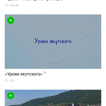
63046
6+
«Уроки якутского»
131