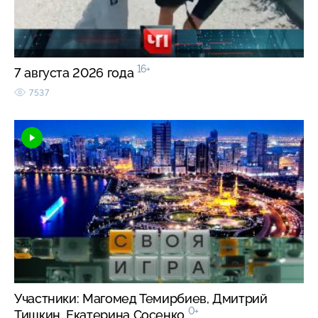
16+
7 августа 2026 года
7537
Участники: Магомед Темирбиев, Дмитрий
0+
Тишкин, Екатерина Сосенко