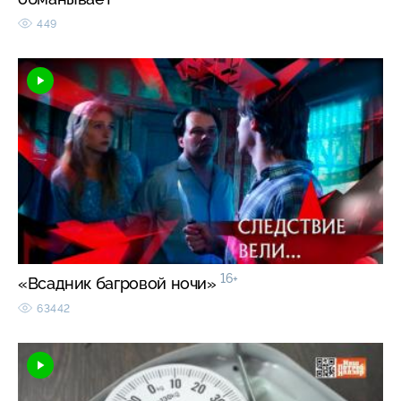
449
16+
«Всадник багровой ночи»
63442