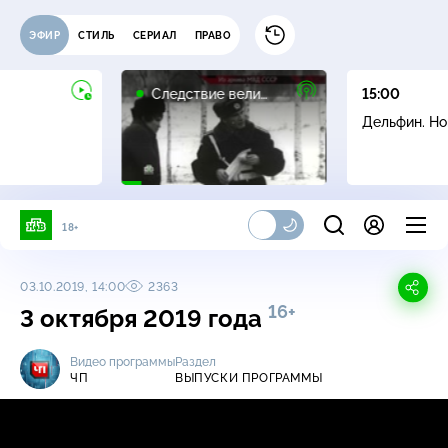
ЭФИР
СТИЛЬ
СЕРИАЛ
ПРАВО
16+
Следствие вели…
15:00
Дельфин. Н
18+
03.10.2019, 14:00
2363
16+
3 октября 2019 года
Видео программы
Раздел
ЧП
ВЫПУСКИ ПРОГРАММЫ