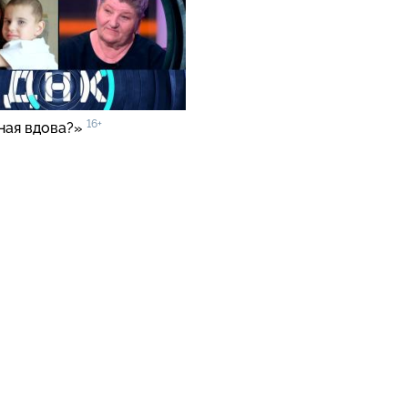
16+
ная вдова?»