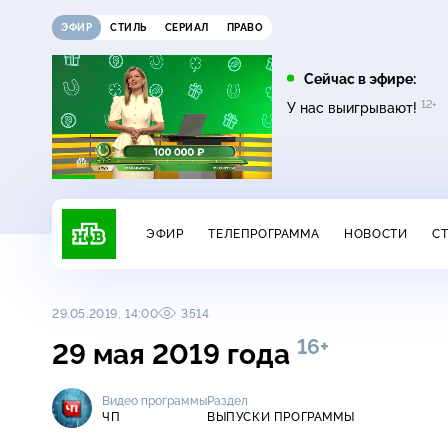
ЭФИР
СТИЛЬ
СЕРИАЛ
ПРАВО
20:30
00:20
Сейчас в эфире:
12+
12+
ди
Маска
Агентство скрытых
У нас выигрывают!
16+
камер
ЭФИР
ТЕЛЕПРОГРАММА
НОВОСТИ
С
29.05.2019, 14:00
3514
16+
29 мая 2019 года
Видео программы
Раздел
ЧП
ВЫПУСКИ ПРОГРАММЫ