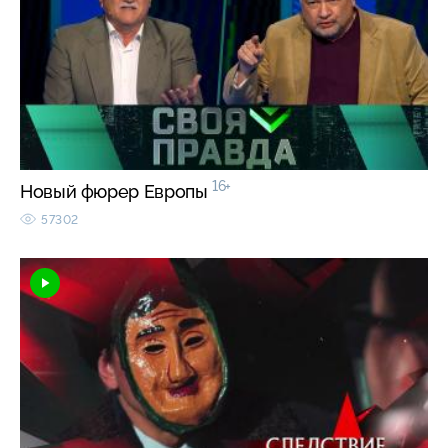
16+
Новый фюрер Европы
57302