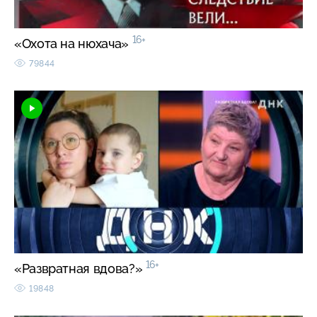
16+
«Охота на нюхача»
79844
16+
«Развратная вдова?»
19848