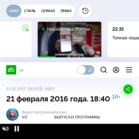
ЭФИР
СТИЛЬ
СЕРИАЛ
ПРАВО
6+
Неизвестная Россия
22:35
Темная лош
18+
21.02.2017, 19:00
3625
16+
21 февраля 2016 года. 18:40
Видео программы
Раздел
ЧП
ВЫПУСКИ ПРОГРАММЫ
ЧП / Выпуски программы / 21 февраля 2016
16+