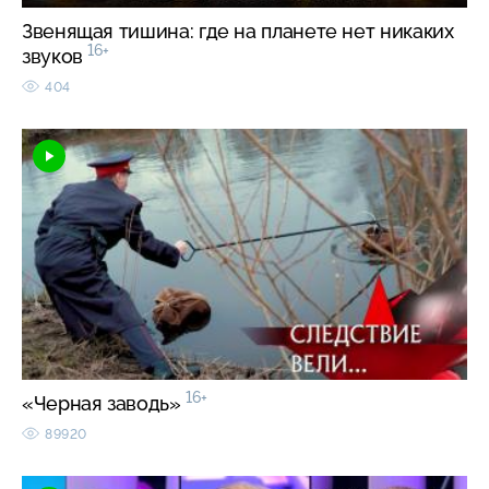
Звенящая тишина: где на планете нет никаких
16+
звуков
404
16+
«Черная заводь»
89920