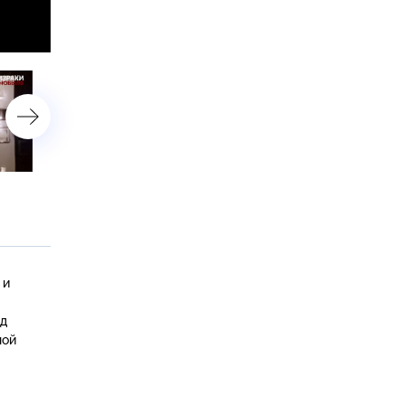
.
«Призраки Чернобыля».
«Призраки Чернобыля».
3 серия
2 серия
 и
од
ной