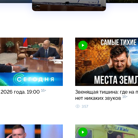
16+
 2026 года. 19:00
Звенящая тишина: где на 
16+
нет никаких звуков
357