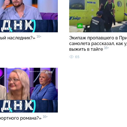
16+
ый наследник?»
Экипаж пропавшего в Пр
самолета рассказал, как 
16+
выжить в тайге
65
16+
рортного романа?»