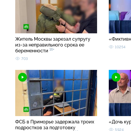
Житель Москвы зарезал супругу
«Фиктивн
из-за неправильного срока ее
10254
16+
беременности
703
ФСБ в Приморье задержала троих
«Дочь ку
подростков за подготовку
5924