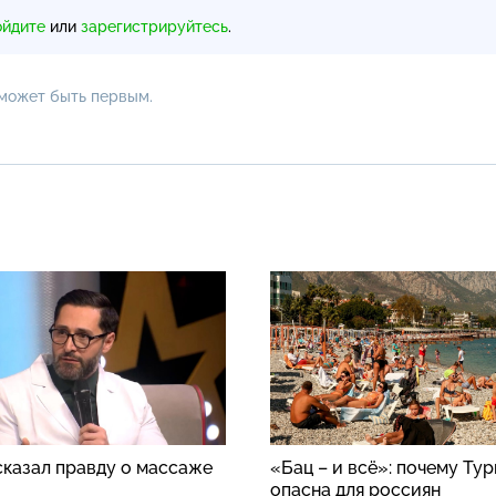
ойдите
или
зарегистрируйтесь
.
 может быть первым.
сказал правду о массаже
«Бац – и всё»: почему Ту
опасна для россиян