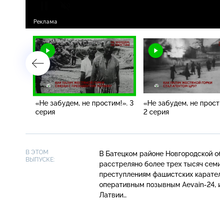
тим!». 4
«Не забудем, не простим!». 3
«Не забудем, не прост
серия
2 серия
В ЭТОМ
В Батецком районе Новгородской о
ВЫПУСКЕ:
расстреляно более трех тысяч сем
преступлениям фашистских карател
оперативным позывным
Aevain-24
,
Латвии…