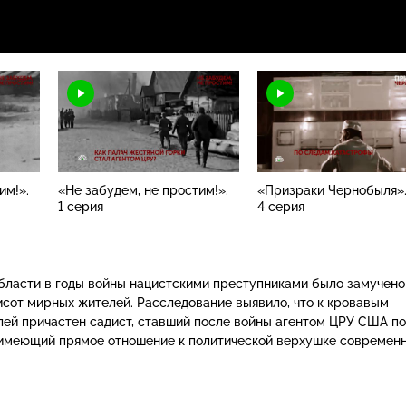
им!».
«Не забудем, не простим!».
«Призраки Чернобыля»
1 серия
4 серия
бласти в годы войны нацистскими преступниками было замучено
исот мирных жителей. Расследование выявило, что к кровавым
ей причастен садист, ставший после войны агентом ЦРУ США п
 имеющий прямое отношение к политической верхушке современ