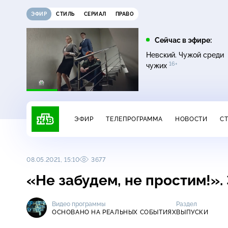
ЭФИР
СТИЛЬ
СЕРИАЛ
ПРАВО
11:00
13:00
Сейчас в эфире:
16+
ДНК
Сегодня
Невский. Чужой среди
16+
чужих
ЭФИР
ТЕЛЕПРОГРАММА
НОВОСТИ
С
08.05.2021, 15:10
3677
«Не забудем, не простим!».
Видео программы
Раздел
ОСНОВАНО НА РЕАЛЬНЫХ СОБЫТИЯХ
ВЫПУСКИ