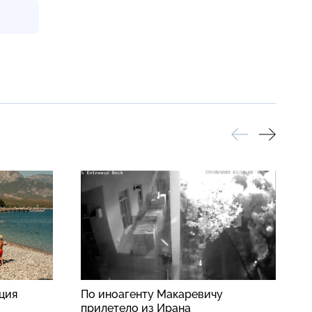
рция
По иноагенту Макаревичу
К
прилетело из Ирана