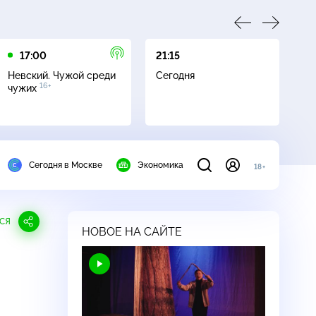
17:00
21:15
21
Невский. Чужой среди
Сегодня
Не
16+
чужих
Сегодня в Москве
Экономика
18+
СЯ
НОВОЕ НА САЙТЕ