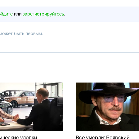
ойдите
или
зарегистрируйтесь
.
 может быть первым.
ические уловки
Все умерли: Боярский