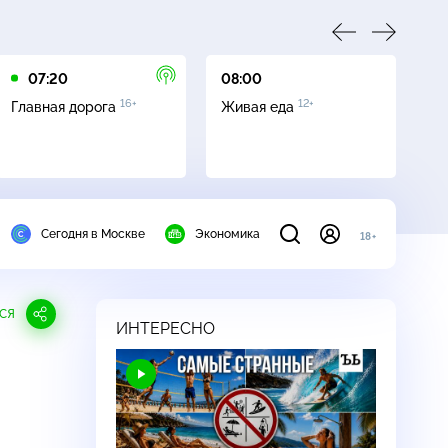
07:20
08:00
09
16+
12+
Главная дорога
Живая еда
Кв
Сегодня в Москве
Экономика
18+
СЯ
ИНТЕРЕСНО