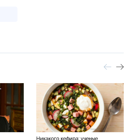
Никакого кефира: ученые
Н