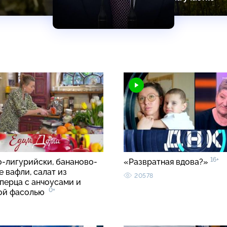
16+
о-лигурийски, бананово-
«Развратная вдова?»
 вафли, салат из
20578
перца с анчоусами и
0+
вой фасолью