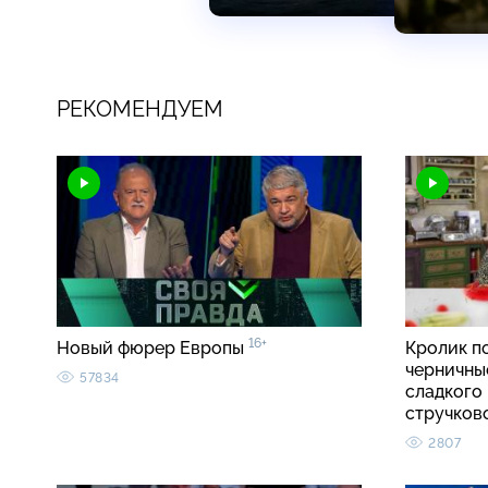
РЕКОМЕНДУЕМ
16+
Новый фюрер Европы
Кролик п
черничные
57834
сладкого 
стручко
2807