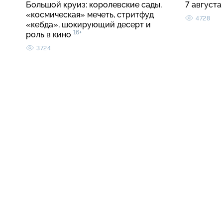
Большой круиз: королевские сады,
7 августа
«космическая» мечеть, стритфуд
4728
«кебда», шокирующий десерт и
16+
роль в кино
3724