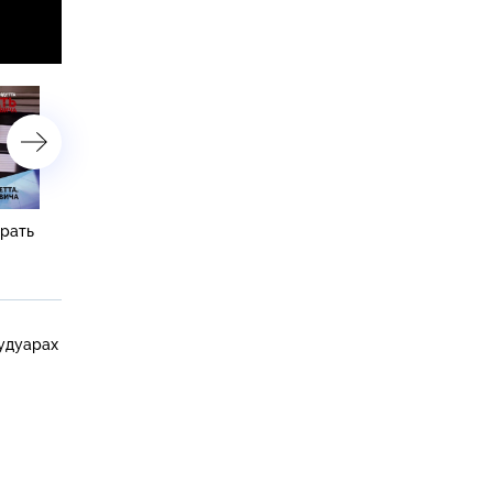
брать
«Алмазная вендетта. Убрать
«Алмазная вендетта. Уб
Калмановича». 3 серия
Калмановича». 2 серия
будуарах