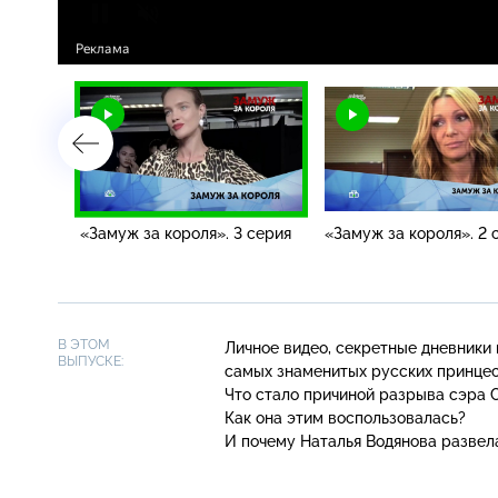
 серия
«Замуж за короля». 3 серия
«Замуж за короля». 2 
В ЭТОМ
Личное видео, секретные дневники 
ВЫПУСКЕ:
самых знаменитых русских принцес
Что стало причиной разрыва сэра 
Как она этим воспользовалась?
И почему Наталья Водянова развел