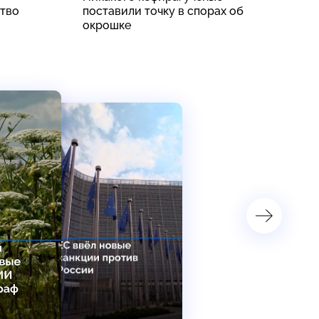
ство
поставили точку в спорах об
д
окрошке