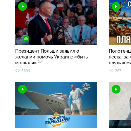
Президент Польши заявил о
Полотенца
желании помочь Украине «бить
песка: за
16+
москаля»
пляжах м
2394
267