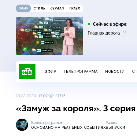
ЭФИР
СТИЛЬ
СЕРИАЛ
ПРАВО
05:20
05:25
Сейчас в эфире:
16+
16+
Пляж. Жаркий
Поедем, поедим!
Главная дорога
16+
сезон
ЭФИР
ТЕЛЕПРОГРАММА
НОВОСТИ
С
19.02.2020, 17:00
21715
«Замуж за короля». 3 сери
Видео программы
Раздел
ОСНОВАНО НА РЕАЛЬНЫХ СОБЫТИЯХ
ВЫПУСКИ