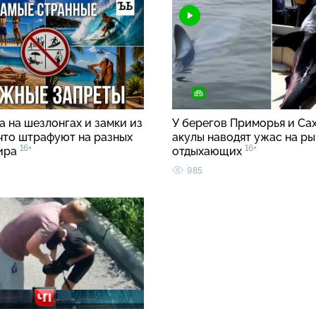
 на шезлонгах и замки из
У берегов Приморья и Са
 что штрафуют на разных
акулы наводят ужас на ры
16+
16+
ира
отдыхающих
985