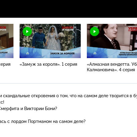
серия
«Замуж за короля». 1 серия
«Алмазная вендетта. У
Калмановича». 4 серия
и скандальные откровения о том, что на самом деле творится в 
с!
Смерфита и Виктории Бони?
ась с лордом Портманом на самом деле?