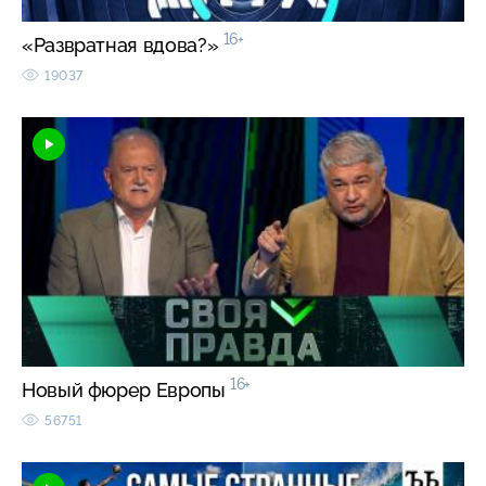
16+
«Развратная вдова?»
19037
16+
Новый фюрер Европы
56751