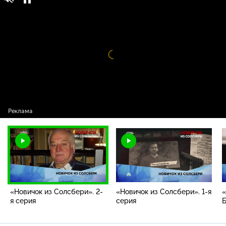
Основано на реальных событиях / Выпуски
16+
/ «Новичок из Солсбери». 2-я серия
Видео
проигрыватель
загружается.
«Новичок из Солсбери». 2-
«Новичок из Солсбери». 1-я
«
я серия
серия
Б