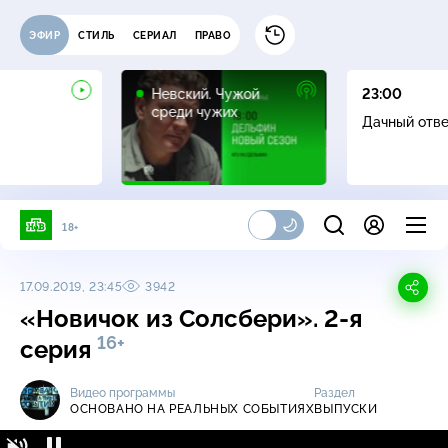
ЭФИР
СТИЛЬ
СЕРИАЛ
ПРАВО
16+
Невский. Чужой
23:00
среди чужих
Дачный отв
18+
17.09.2019, 23:45
3942
«Новичок из Солсбери». 2-я
16+
серия
Видео программы
Раздел
ОСНОВАНО НА РЕАЛЬНЫХ СОБЫТИЯХ
ВЫПУСКИ