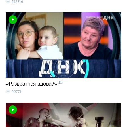
512716
16+
«Развратная вдова?»
22774