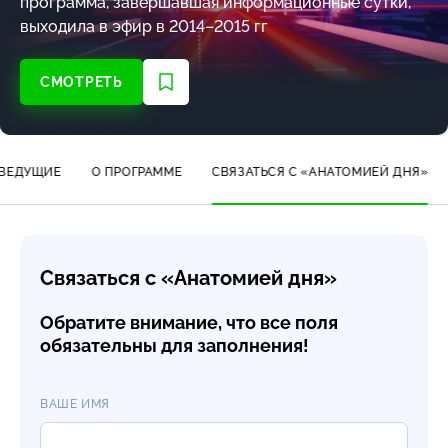
программа, завершавшая информационные сутки,
выходила в эфир в 2014–2015 гг
СМОТРЕТЬ
ВЕДУЩИЕ
О ПРОГРАММЕ
СВЯЗАТЬСЯ С «АНАТОМИЕЙ ДНЯ»
Связаться с «Анатомией дня»
Обратите внимание, что все поля
обязательны для заполнения!
ВАШЕ ИМЯ