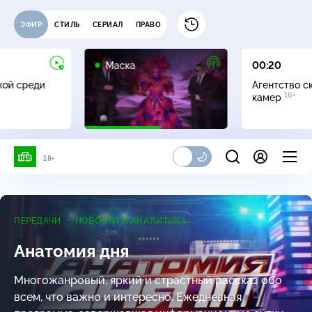
ЭФИР
СТИЛЬ
СЕРИАЛ
ПРАВО
12+
Маска
00:20
жой среди
Агентство с
16+
камер
18+
ПЕРЕДАЧИ
НОВОСТИ И АНАЛИТИКА
Анатомия дня
Многожанровый, яркий и страстный рассказ обо
всем, что важно и интересно. Ежедневная