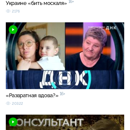
16+
Украине «бить москаля»
2176
16+
«Развратная вдова?»
20322