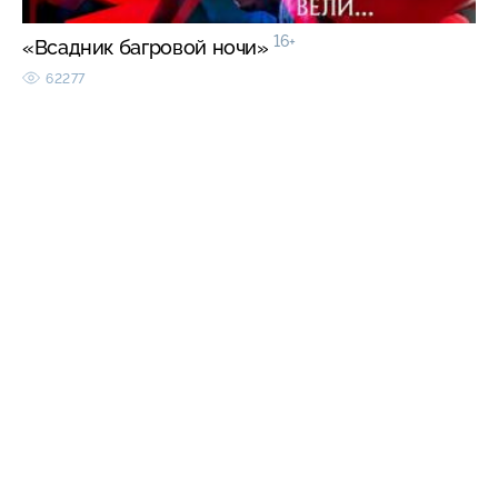
16+
«Всадник багровой ночи»
62277