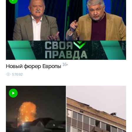
16+
Новый фюрер Европы
57692