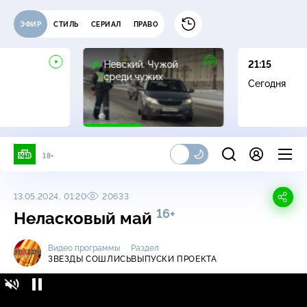
ЭФИР
СТИЛЬ
СЕРИАЛ
ПРАВО
16+
Невский. Чужой
21:15
среди чужих
Сегодня
18+
13.05.2024, 01:20
20633
16+
Неласковый май
Видео программы
Раздел
ЗВЕЗДЫ СОШЛИСЬ
ВЫПУСКИ ПРОЕКТА
Звезды сошлись / Выпуски проекта /
16+