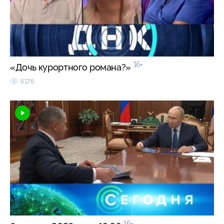
16+
«Дочь курортного романа?»
6176
16+