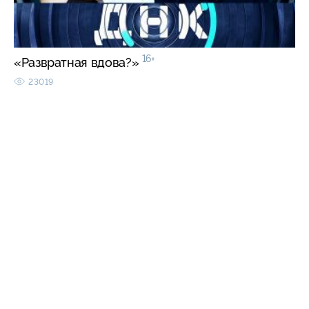
16+
«Развратная вдова?»
23019