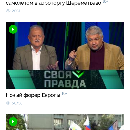
16+
самолетом в аэропорту Шереметьево
2031
16+
Новый фюрер Европы
58756