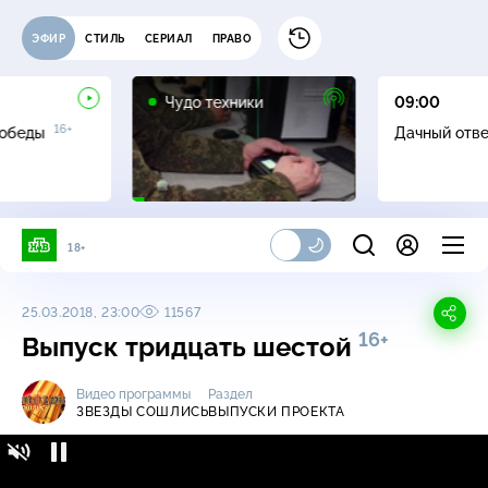
ЭФИР
СТИЛЬ
СЕРИАЛ
ПРАВО
12+
Чудо техники
09:00
16+
Победы
Дачный отв
18+
25.03.2018, 23:00
11567
16+
Выпуск тридцать шестой
Видео программы
Раздел
ЗВЕЗДЫ СОШЛИСЬ
ВЫПУСКИ ПРОЕКТА
Звезды сошлись / Выпуски проекта /
16+