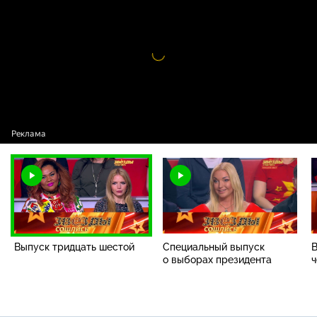
Выпуск тридцать шестой
Видео
проигрыватель
загружается.
Выпуск тридцать шестой
Специальный выпуск
В
о выборах президента
ч