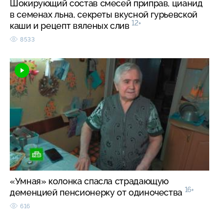
Шокирующий состав смесей приправ, цианид
в семенах льна, секреты вкусной гурьевской
12+
каши и рецепт вяленых слив
8533
«Умная» колонка спасла страдающую
16+
деменцией пенсионерку от одиночества
616