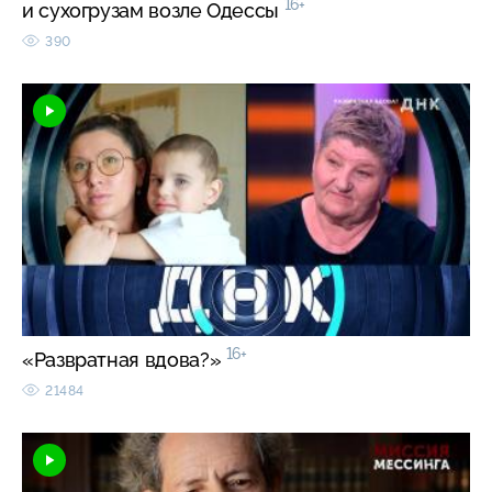
16+
и сухогрузам возле Одессы
390
16+
«Развратная вдова?»
21484