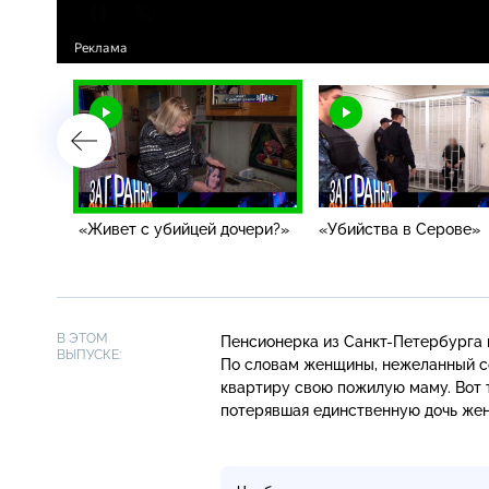
»
«Живет с убийцей дочери?»
«Убийства в Серове»
В ЭТОМ
Пенсионерка из
Санкт-Петербурга
ВЫПУСКЕ:
По словам женщины, нежеланный со
квартиру свою пожилую маму. Вот т
потерявшая единственную дочь же