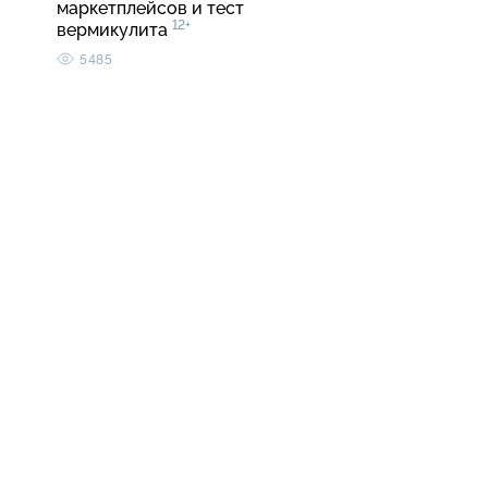
маркетплейсов и тест
12+
вермикулита
5485