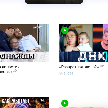
16+
я династия
«Развратная вдова?»
16+
авовых
24098