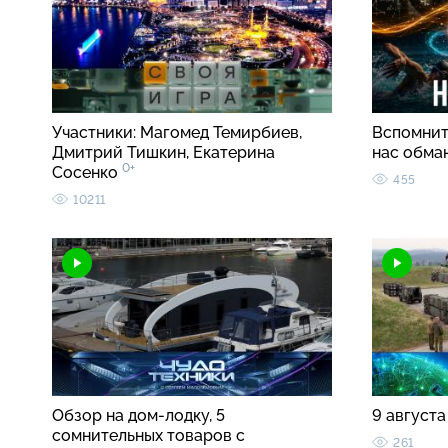
Участники: Магомед Темирбиев,
Вспомнить
Дмитрий Тишкин, Екатерина
нас обма
0+
Сосенко
455
10211
Обзор на дом-лодку, 5
9 августа
сомнительных товаров с
261