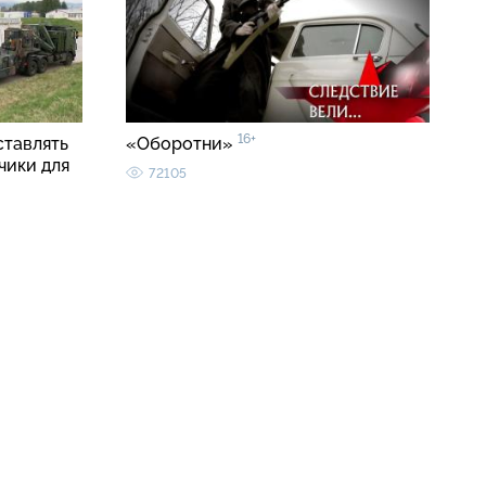
16+
ставлять
«Оборотни»
чики для
72105