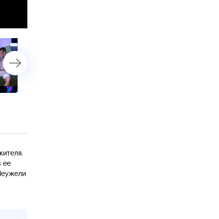
«200 килограммов мамы»
«Лесной без леса?
Уголовное дело»
жителя.
 ее
 Неужели