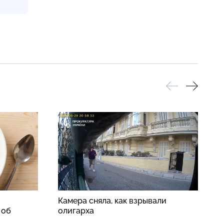
Камера сняла, как взрывали
«
 об
олигарха
о