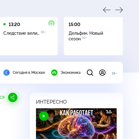
13:20
15:00
16
16+
Следствие вели…
Дельфин. Новый
Се
16+
сезон
Сегодня в Москве
Экономика
18+
СЯ
ИНТЕРЕСНО