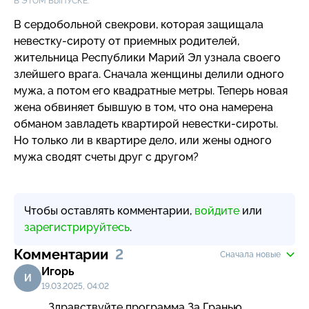
В ЭТОМ ВЫПУСКЕ:
В сердобольной свекрови, которая защищала
невестку-сироту
от приемных родителей,
жительница Республики Марий Эл узнала своего
злейшего врага. Сначала женщины делили одного
мужа, а потом его квадратные метры. Теперь новая
жена обвиняет бывшую в том, что она намерена
обманом завладеть квартирой
невестки-сироты
.
Но только ли в квартире дело, или жены одного
мужа сводят счеты друг с другом?
Чтобы оставлять комментарии,
войдите
или
зарегистрируйтесь
.
Комментарии
2
Сначала новые
Игорь
И
19.03.2025, 04:02
Здравствуйте программа За Гранью. 