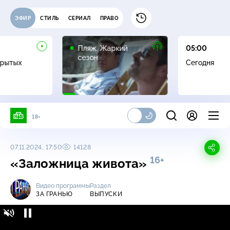
ЭФИР
СТИЛЬ
СЕРИАЛ
ПРАВО
16+
Пляж. Жаркий
05:00
сезон
крытых
Сегодня
18+
07.11.2024, 17:50
14128
16+
«Заложница живота»
Видео программы
Раздел
ЗА ГРАНЬЮ
ВЫПУСКИ
За гранью / Выпуски / «Заложница
16+