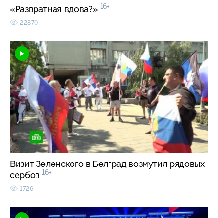
16+
«Развратная вдова?»
22870
Визит Зеленского в Белград возмутил рядовых
16+
сербов
1726