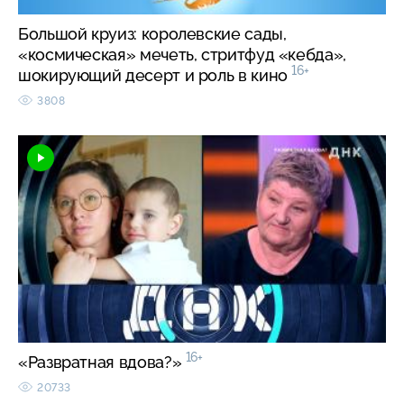
Большой круиз: королевские сады,
«космическая» мечеть, стритфуд «кебда»,
16+
шокирующий десерт и роль в кино
3808
16+
«Развратная вдова?»
20733