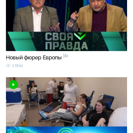
16+
Новый фюрер Европы
57894