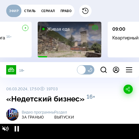
ЭФИР
СТИЛЬ
СЕРИАЛ
ПРАВО
12+
Живая еда
09:00
16+
ога
Квартирный
18+
06.03.2024, 17:50
19703
16+
«Недетский бизнес»
Видео программы
Раздел
ЗА ГРАНЬЮ
ВЫПУСКИ
За гранью / Выпуски / «Недетский бизнес»
16+