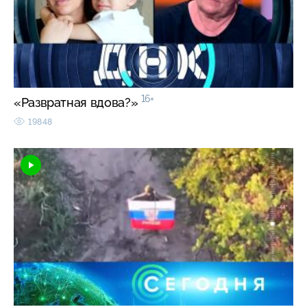
16+
«Развратная вдова?»
19848