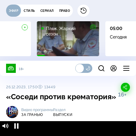
ЭФИР
СТИЛЬ
СЕРИАЛ
ПРАВО
16+
Пляж. Жаркий
05:00
сезон
Сегодня
18+
26.12.2023, 17:50
13449
16+
«Соседи против крематория»
Видео программы
Раздел
ЗА ГРАНЬЮ
ВЫПУСКИ
За гранью / Выпуски / «Соседи против
16+