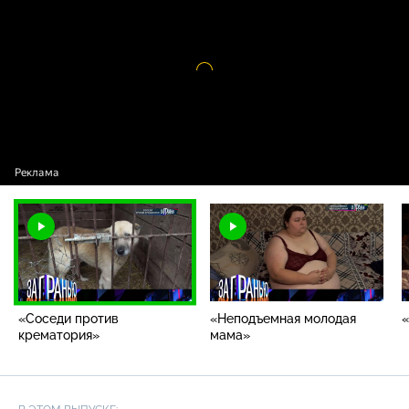
крематория»
Видео
проигрыватель
загружается.
«Соседи против
«Неподъемная молодая
«
крематория»
мама»