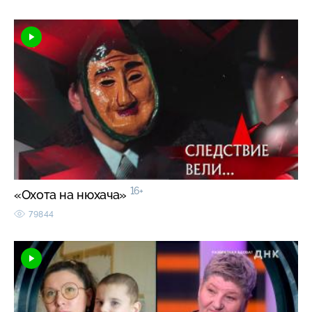
16+
«Охота на нюхача»
79844