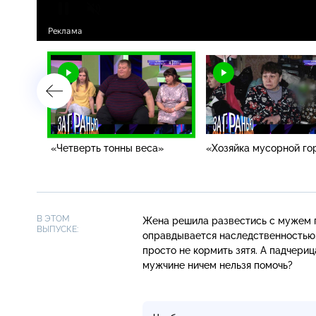
ик?»
«Четверть тонны веса»
«Хозяйка мусорной го
В ЭТОМ
Жена решила развестись с мужем п
ВЫПУСКЕ:
оправдывается наследственностью,
просто не кормить зятя. А падчери
мужчине ничем нельзя помочь?