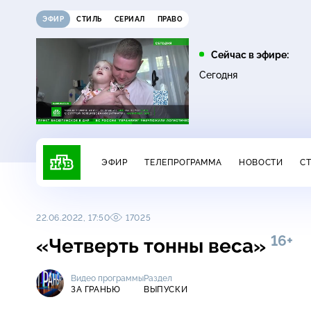
ЭФИР
СТИЛЬ
СЕРИАЛ
ПРАВО
09:00
10:00
Сейчас в эфире:
0+
16+
Дачный ответ
НашПотребНадзор
Сегодня
ЭФИР
ТЕЛЕПРОГРАММА
НОВОСТИ
С
22.06.2022, 17:50
17025
16+
«Четверть тонны веса»
Видео программы
Раздел
ЗА ГРАНЬЮ
ВЫПУСКИ