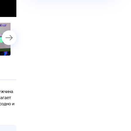
«Предсмертная записка»
«Живопись по телу»
ужчина
лагает
оздно и