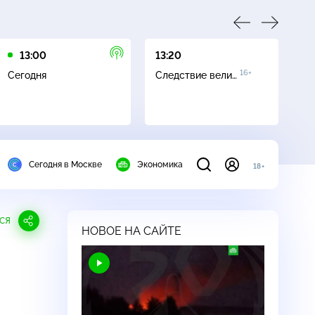
13:00
13:20
15
16+
Сегодня
Следствие вели…
Де
с
Сегодня в Москве
Экономика
18+
СЯ
НОВОЕ НА САЙТЕ