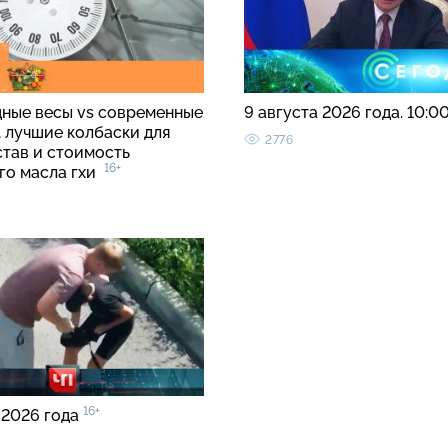
ные весы vs современные
9 августа 2026 года. 10:0
, лучшие колбаски для
2776
став и стоимость
16+
го масла гхи
16+
 2026 года