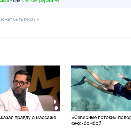
ойдите
или
зарегистрируйтесь
.
 может быть первым.
сказал правду о массаже
«Северные потоки» подо
секс-бомбой