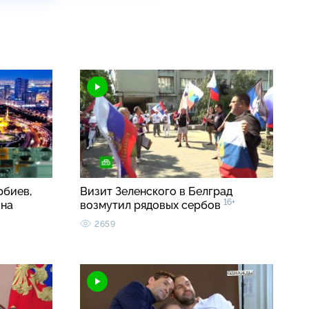
рбиев,
Визит Зеленского в Белград
16+
ина
возмутил рядовых сербов
2659