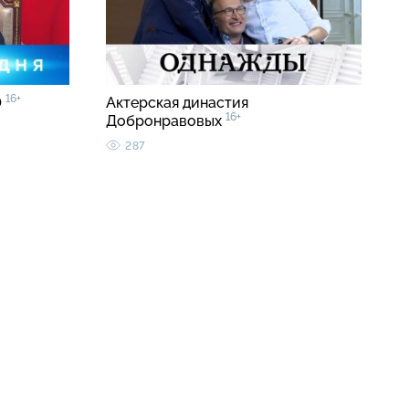
16+
0
Актерская династия
16+
Добронравовых
287