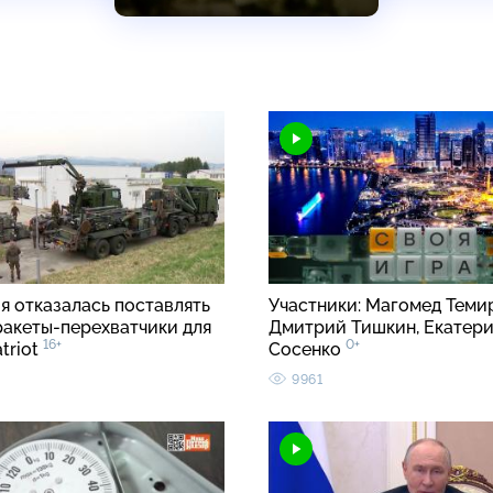
я отказалась поставлять
Участники: Магомед Теми
ракеты-перехватчики для
Дмитрий Тишкин, Екатер
16+
0+
triot
Сосенко
9961