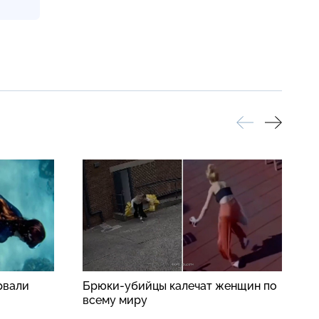
рвали
Брюки-убийцы калечат женщин по
К
всему миру
о