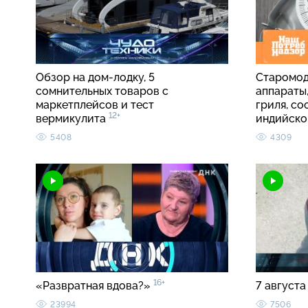
Обзор на дом-лодку, 5
Старомод
сомнительных товаров с
аппараты
маркетплейсов и тест
гриля, со
12+
вермикулита
индийско
5408
4309
16+
«Развратная вдова?»
7 августа
23994
7506