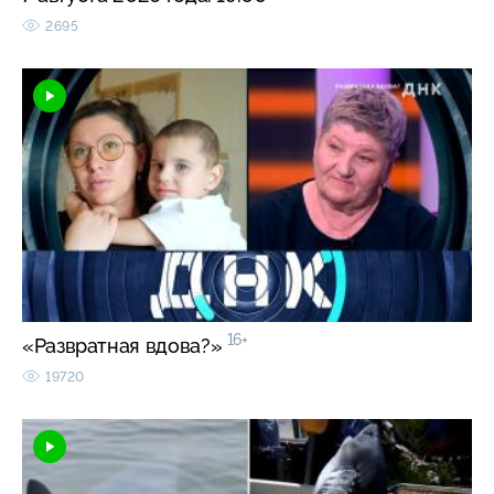
2695
16+
«Развратная вдова?»
19720