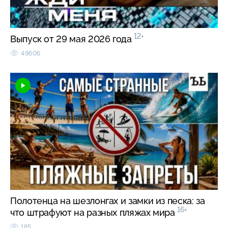
12+
Выпуск от 29 мая 2026 года
49606
Полотенца на шезлонгах и замки из песка: за
16+
что штрафуют на разных пляжах мира
185