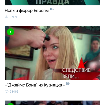
16+
Новый фюрер Европы
57171
16+
«"Джеймс Бонд" из Кузнецка»
63462