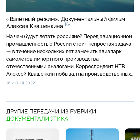
«Взлетный режим». Документальный фильм
16+
Алексея Квашенкина
На чем будут летать россияне? Перед авиационной
промышленностью России стоит непростая задача
— в течение нескольких лет заменить авиапарк
самолетов импортного производства
отечественными аналогами. Корреспондент НТВ
Алексей Квашенкин побывал на производственных
площадках, где собирают новые российские
16 ИЮНЯ 2022
лайнеры, и узнал, сколько их запланировано
произвести к концу 2030 года, как идут испытания
новейших двигателей и на чем будут готовить
ДРУГИЕ ПЕРЕДАЧИ ИЗ РУБРИКИ
пилотов. Информация об этом из первых рук – в
ДОКУМЕНТАЛИСТИКА
фильме НТВ «Взлетный режим».