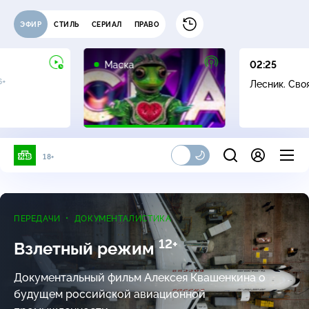
ЭФИР
СТИЛЬ
СЕРИАЛ
ПРАВО
12+
Маска
02:25
6+
Лесник. Сво
18+
ПЕРЕДАЧИ
ДОКУМЕНТАЛИСТИКА
12+
Взлетный режим
Документальный фильм Алексея Квашенкина о
будущем российской авиационной