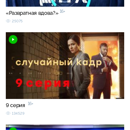
16+
«Развратная вдова?»
25075
16+
9 серия
134529