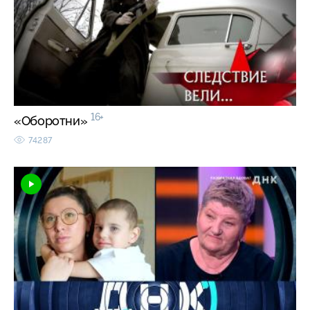
16+
«Оборотни»
74287