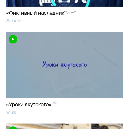
16+
«Фиктивный наследник?»
11062
6+
«Уроки якутского»
30