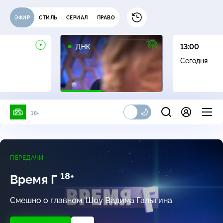
ЭФИР
СТИЛЬ
СЕРИАЛ
ПРАВО
16+
ДНК
13:00
Сегодня
18+
ПЕРЕДАЧИ
18+
Время Г
Смешно о главном. Шоу Вадима Галыгина