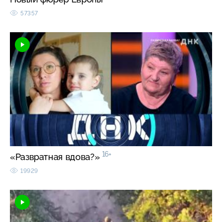
57357
16+
«Развратная вдова?»
19929