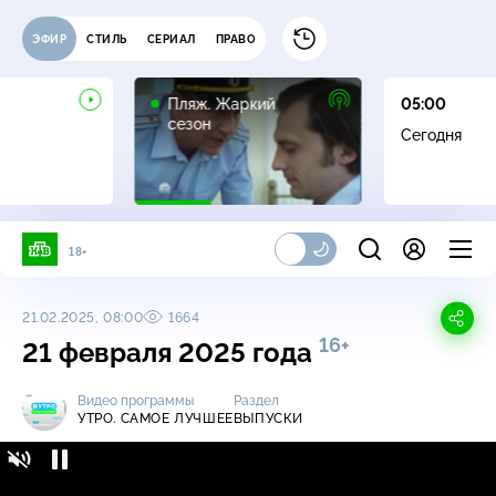
ЭФИР
СТИЛЬ
СЕРИАЛ
ПРАВО
16+
Пляж. Жаркий
05:00
сезон
Сегодня
18+
21.02.2025, 08:00
1664
16+
21 февраля 2025 года
Видео программы
Раздел
УТРО. САМОЕ ЛУЧШЕЕ
ВЫПУСКИ
Утро. Самое лучшее / Выпуски / 21 февраля
16+