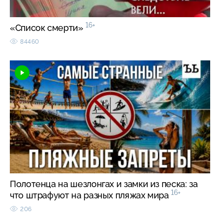
16+
«Список смерти»
84460
Полотенца на шезлонгах и замки из песка: за
16+
что штрафуют на разных пляжах мира
206