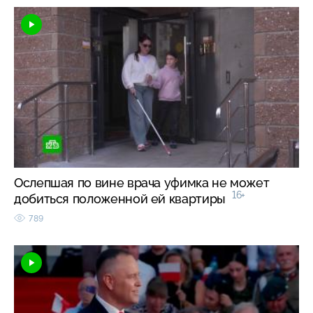
Ослепшая по вине врача уфимка не может
16+
добиться положенной ей квартиры
789