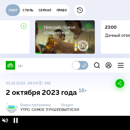
ЭФИР
СТИЛЬ
СЕРИАЛ
ПРАВО
16+
Невский. Чужой
23:00
среди чужих
Дачный отв
18+
02.10.2023, 08:00
562
16+
2 октября 2023 года
Видео программы
Раздел
УТРО. САМОЕ ЛУЧШЕЕ
ВЫПУСКИ
Утро. Самое лучшее / Выпуски / 2 октября
16+