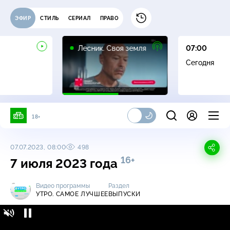
ЭФИР
СТИЛЬ
СЕРИАЛ
ПРАВО
16+
Лесник. Своя земля
07:00
Сегодня
18+
07.07.2023, 08:00
498
16+
7 июля 2023 года
Видео программы
Раздел
УТРО. САМОЕ ЛУЧШЕЕ
ВЫПУСКИ
Утро. Самое лучшее / Выпуски / 7 июля 2023
16+