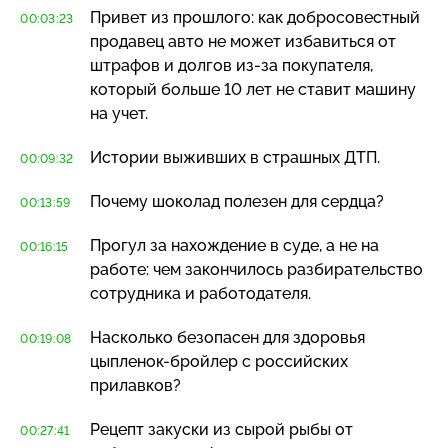
Привет из прошлого: как добросовестный
00:03:23
продавец авто не может избавиться от
штрафов и долгов
из-за
покупателя,
который больше 10 лет не ставит машину
на учет.
Истории выживших в страшных ДТП.
00:09:32
Почему шоколад полезен для сердца?
00:13:59
Прогул за нахождение в суде, а не на
00:16:15
работе: чем закончилось разбирательство
сотрудника и работодателя.
Насколько безопасен для здоровья
00:19:08
цыпленок-бройлер
с российских
прилавков?
Рецепт закуски из сырой рыбы от
00:27:41